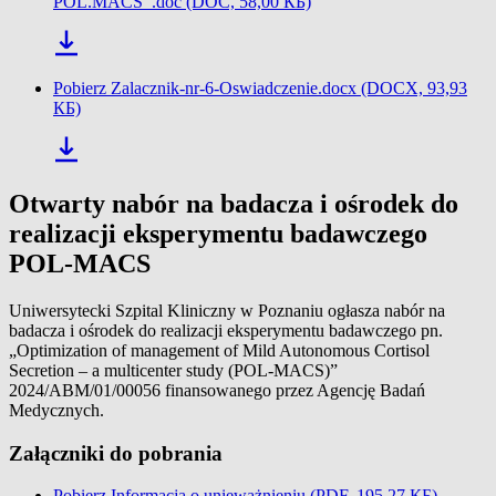
POL.MACS_.doc (DOC, 58,00 КБ)
Pobierz Zalacznik-nr-6-Oswiadczenie.docx (DOCX, 93,93
КБ)
Otwarty nabór na badacza i ośrodek do
realizacji eksperymentu badawczego
POL-MACS
Uniwersytecki Szpital Kliniczny w Poznaniu ogłasza nabór na
badacza i ośrodek do realizacji eksperymentu badawczego pn.
„Optimization of management of Mild Autonomous Cortisol
Secretion – a multicenter study (POL-MACS)”
2024/ABM/01/00056 finansowanego przez Agencję Badań
Medycznych.
Załączniki do pobrania
Pobierz Informacja o unieważnieniu (PDF, 195,27 КБ)