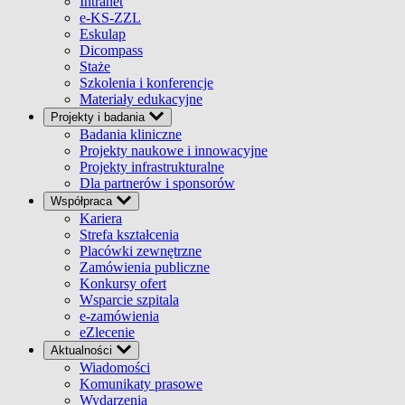
Intranet
e-KS-ZZL
Eskulap
Dicompass
Staże
Szkolenia i konferencje
Materiały edukacyjne
Projekty i badania
Badania kliniczne
Projekty naukowe i innowacyjne
Projekty infrastrukturalne
Dla partnerów i sponsorów
Współpraca
Kariera
Strefa kształcenia
Placówki zewnętrzne
Zamówienia publiczne
Konkursy ofert
Wsparcie szpitala
e-zamówienia
eZlecenie
Aktualności
Wiadomości
Komunikaty prasowe
Wydarzenia