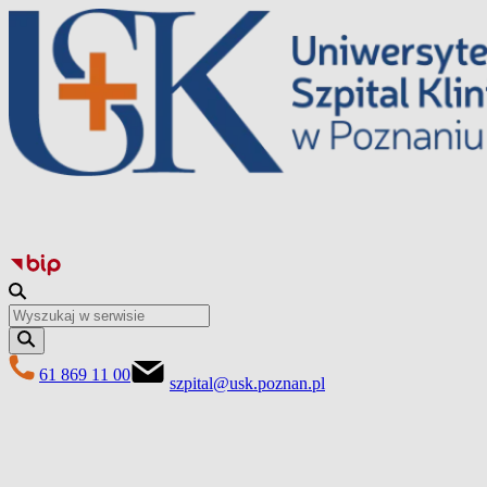
Перейти
до
вмісту
61 869 11 00
szpital@usk.poznan.pl