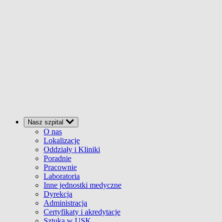
Nasz szpital
O nas
Lokalizacje
Oddziały i Kliniki
Poradnie
Pracownie
Laboratoria
Inne jednostki medyczne
Dyrekcja
Administracja
Certyfikaty i akredytacje
Sztuka w USK