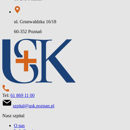
ul. Grunwaldzka 16/18
60-352 Poznań
Tel:
61 869 11 00
szpital@usk.poznan.pl
Nasz szpital
O nas