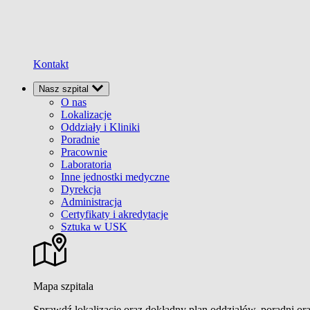
Kontakt
Nasz szpital
O nas
Lokalizacje
Oddziały i Kliniki
Poradnie
Pracownie
Laboratoria
Inne jednostki medyczne
Dyrekcja
Administracja
Certyfikaty i akredytacje
Sztuka w USK
Mapa szpitala
Sprawdź lokalizacje oraz dokładny plan oddziałów, poradni or