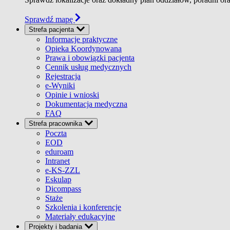
Sprawdź mapę
Strefa pacjenta
Informacje praktyczne
Opieka Koordynowana
Prawa i obowiązki pacjenta
Cennik usług medycznych
Rejestracja
e-Wyniki
Opinie i wnioski
Dokumentacja medyczna
FAQ
Strefa pracownika
Poczta
EOD
eduroam
Intranet
e-KS-ZZL
Eskulap
Dicompass
Staże
Szkolenia i konferencje
Materiały edukacyjne
Projekty i badania