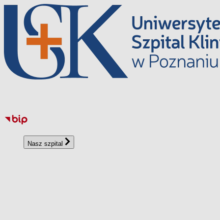
Перейти
до
вмісту
Nasz szpital