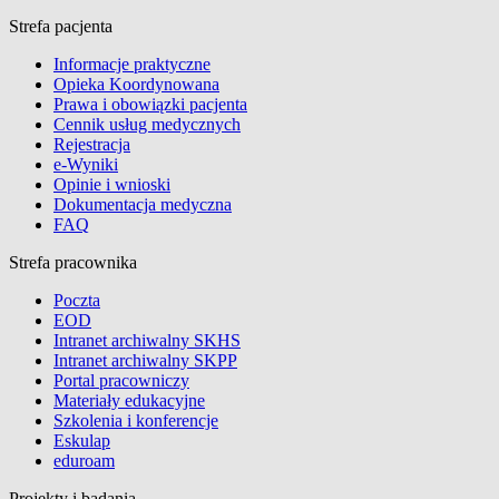
Strefa pacjenta
Informacje praktyczne
Opieka Koordynowana
Prawa i obowiązki pacjenta
Cennik usług medycznych
Rejestracja
e-Wyniki
Opinie i wnioski
Dokumentacja medyczna
FAQ
Strefa pracownika
Poczta
EOD
Intranet archiwalny SKHS
Intranet archiwalny SKPP
Portal pracowniczy
Materiały edukacyjne
Szkolenia i konferencje
Eskulap
eduroam
Projekty i badania