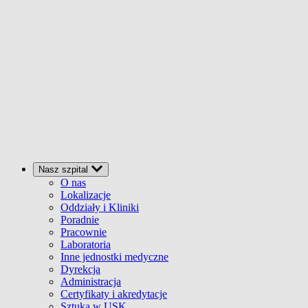
Nasz szpital
O nas
Lokalizacje
Oddziały i Kliniki
Poradnie
Pracownie
Laboratoria
Inne jednostki medyczne
Dyrekcja
Administracja
Certyfikaty i akredytacje
Sztuka w USK