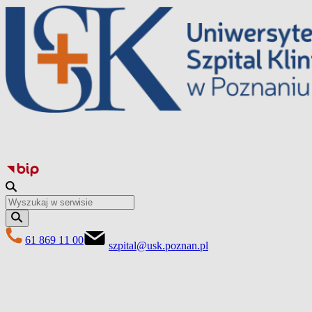
Перейти
до
вмісту
61 869 11 00
szpital@usk.poznan.pl