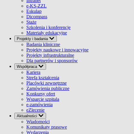
Intranet
e-KS-ZZL
Eskulap
Dicompass
Staże
Szkolenia i konferencje
Materiały edukacyjne
Projekty i badania
Badania kliniczne
Projekty naukowe i innowacyjne
Projekty infrastrukturalne
Dla partnerów i sponsorów
Współpraca
Kariera
Strefa kształcenia
Placówki zewnętrzne
Zamówienia publiczne
Konkursy ofert
Wsparcie szpitala
e-zamówienia
eZlecenie
Aktualności
Wiadomości
Komunikaty prasowe
Wydarzenia