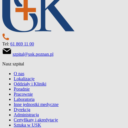
Tel:
61 869 11 00
szpital@usk.poznan.pl
Nasz szpital
O nas
Lokalizacje
Oddziały i Kliniki
Poradnie
Pracownie
Laboratoria
Inne jednostki medyczne
Dyrekcja
Administracja
Certyfikaty i akredytacje
Sztuka w USK