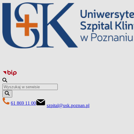
Перейти
до
вмісту
61 869 11 00
szpital@usk.poznan.pl