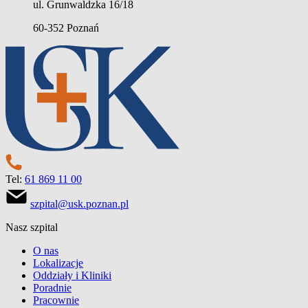
ul. Grunwaldzka 16/18
60-352 Poznań
Tel:
61 869 11 00
szpital@usk.poznan.pl
Nasz szpital
O nas
Lokalizacje
Oddziały i Kliniki
Poradnie
Pracownie