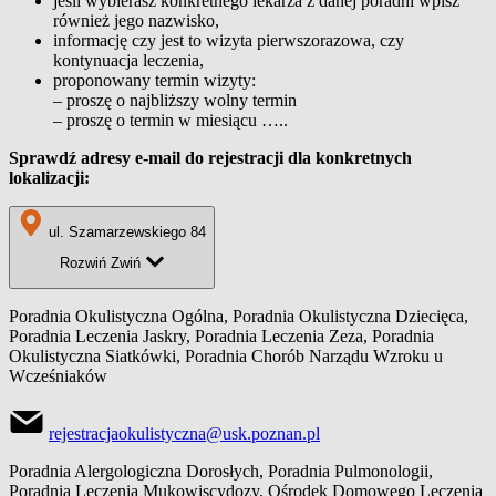
jeśli wybierasz konkretnego lekarza z danej poradni wpisz
również jego nazwisko,
informację czy jest to wizyta pierwszorazowa, czy
kontynuacja leczenia,
proponowany termin wizyty:
– proszę o najbliższy wolny termin
– proszę o termin w miesiącu …..
Sprawdź adresy e-mail do rejestracji dla konkretnych
lokalizacji:
ul. Szamarzewskiego 84
Rozwiń
Zwiń
Poradnia Okulistyczna Ogólna, Poradnia Okulistyczna Dziecięca,
Poradnia Leczenia Jaskry, Poradnia Leczenia Zeza, Poradnia
Okulistyczna Siatkówki, Poradnia Chorób Narządu Wzroku u
Wcześniaków
rejestracjaokulistyczna@usk.poznan.pl
Poradnia Alergologiczna Dorosłych, Poradnia Pulmonologii,
Poradnia Leczenia Mukowiscydozy, Ośrodek Domowego Leczenia