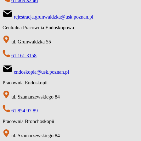
61 669 82 46
rejestracja.grunwaldzka@usk.poznan.pl
Centralna Pracownia Endoskopowa
ul. Grunwaldzka 55
61 161 3158
endoskopia@usk.poznan.pl
Pracownia Endoskopii
ul. Szamarzewskiego 84
61 854 97 89
Pracownia Bronchoskopii
ul. Szamarzewskiego 84