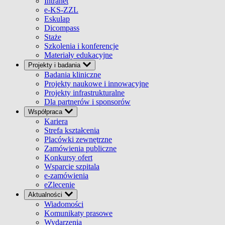
Intranet
e-KS-ZZL
Eskulap
Dicompass
Staże
Szkolenia i konferencje
Materiały edukacyjne
Projekty i badania
Badania kliniczne
Projekty naukowe i innowacyjne
Projekty infrastrukturalne
Dla partnerów i sponsorów
Współpraca
Kariera
Strefa kształcenia
Placówki zewnętrzne
Zamówienia publiczne
Konkursy ofert
Wsparcie szpitala
e-zamówienia
eZlecenie
Aktualności
Wiadomości
Komunikaty prasowe
Wydarzenia