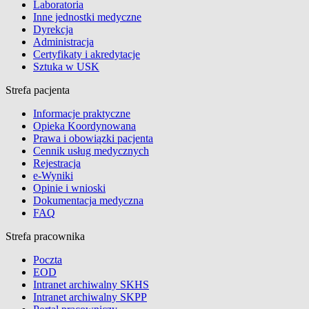
Laboratoria
Inne jednostki medyczne
Dyrekcja
Administracja
Certyfikaty i akredytacje
Sztuka w USK
Strefa pacjenta
Informacje praktyczne
Opieka Koordynowana
Prawa i obowiązki pacjenta
Cennik usług medycznych
Rejestracja
e-Wyniki
Opinie i wnioski
Dokumentacja medyczna
FAQ
Strefa pracownika
Poczta
EOD
Intranet archiwalny SKHS
Intranet archiwalny SKPP