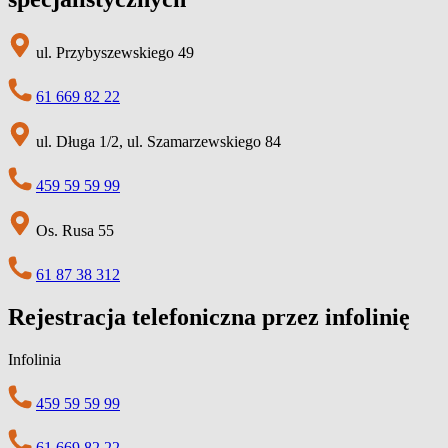
ul. Przybyszewskiego 49
61 669 82 22
ul. Długa 1/2, ul. Szamarzewskiego 84
459 59 59 99
Os. Rusa 55
61 87 38 312
Rejestracja telefoniczna przez infolinię
Infolinia
459 59 59 99
61 669 82 22