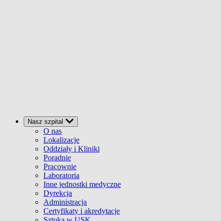
Nasz szpital
O nas
Lokalizacje
Oddziały i Kliniki
Poradnie
Pracownie
Laboratoria
Inne jednostki medyczne
Dyrekcja
Administracja
Certyfikaty i akredytacje
Sztuka w USK