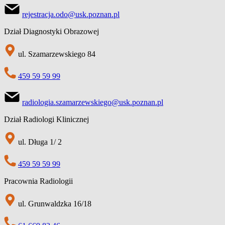
rejestracja.odo@usk.poznan.pl
Dział Diagnostyki Obrazowej
ul. Szamarzewskiego 84
459 59 59 99
radiologia.szamarzewskiego@usk.poznan.pl
Dział Radiologi Klinicznej
ul. Długa 1/ 2
459 59 59 99
Pracownia Radiologii
ul. Grunwaldzka 16/18