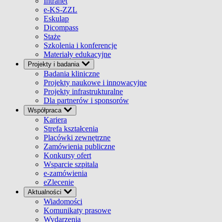
Intranet
e-KS-ZZL
Eskulap
Dicompass
Staże
Szkolenia i konferencje
Materiały edukacyjne
Projekty i badania
Badania kliniczne
Projekty naukowe i innowacyjne
Projekty infrastrukturalne
Dla partnerów i sponsorów
Współpraca
Kariera
Strefa kształcenia
Placówki zewnętrzne
Zamówienia publiczne
Konkursy ofert
Wsparcie szpitala
e-zamówienia
eZlecenie
Aktualności
Wiadomości
Komunikaty prasowe
Wydarzenia