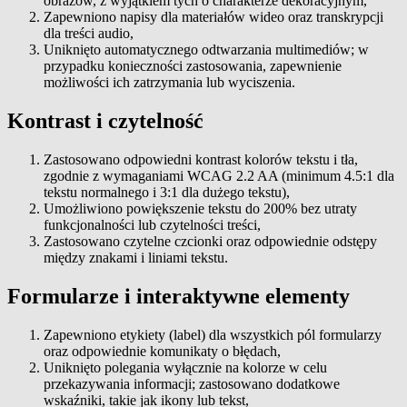
obrazów, z wyjątkiem tych o charakterze dekoracyjnym,
Zapewniono napisy dla materiałów wideo oraz transkrypcji
dla treści audio,
Uniknięto automatycznego odtwarzania multimediów; w
przypadku konieczności zastosowania, zapewnienie
możliwości ich zatrzymania lub wyciszenia.
Kontrast i czytelność
Zastosowano odpowiedni kontrast kolorów tekstu i tła,
zgodnie z wymaganiami WCAG 2.2 AA (minimum 4.5:1 dla
tekstu normalnego i 3:1 dla dużego tekstu),
Umożliwiono powiększenie tekstu do 200% bez utraty
funkcjonalności lub czytelności treści,
Zastosowano czytelne czcionki oraz odpowiednie odstępy
między znakami i liniami tekstu.
Formularze i interaktywne elementy
Zapewniono etykiety (label) dla wszystkich pól formularzy
oraz odpowiednie komunikaty o błędach,
Uniknięto polegania wyłącznie na kolorze w celu
przekazywania informacji; zastosowano dodatkowe
wskaźniki, takie jak ikony lub tekst,