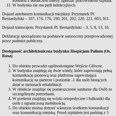
kontaktu z tłumaczem należy zgłaszać pracownikom szpitala.
W budynku nie ma pętli indukcyjnych.
Dojazd autobusem komunikacji miejskiej: Przystanek Pl.
Bernardyński – 167, 174, 176, 190, 201, 202, 220, 221, 603, 911.
Dojazd tramwajem: Przystanek Pl. Bernardyński – 3, 5, 8, 13, 16.
Deklarację sporządzono na podstawie samooceny przeprowadzonej
przez podmiot publiczny.
Dostępność architektoniczna budynku Hospicjum Palium (Os.
Rusa)
Do obiektu prowadzi ogólnodostępne Wejście Główne.
W budynku znajdują się dwie windy, które zapewniają pełną
komunikację pionową oraz platforma zapewniająca
komunikację na parterze i poziomie -1 dla osób biorących
dział w turnusach rehabilitacji.
W obiekcie znajduje się pomieszczenie sanitarne dla Osób ze
szczególnymi potrzebami.
W portierni znajdują się wózki ortopedyczne i balkoniki dla
osób z ograniczoną mobilnością.
Do obiektu można dotrzeć własnym środkiem komunikacji
oraz komunikacją miejską. Przed szpitalem jest parking z 3