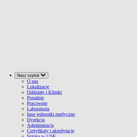
Nasz szpital
O nas
Lokalizacje
Oddziały i Kliniki
Poradnie
Pracownie
Laboratoria
Inne jednostki medyczne
Dyrekcja
Administracja
Certyfikaty i akredytacje
Sztuka w USK