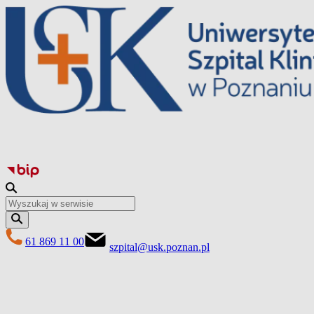
Перейти
до
вмісту
61 869 11 00
szpital@usk.poznan.pl