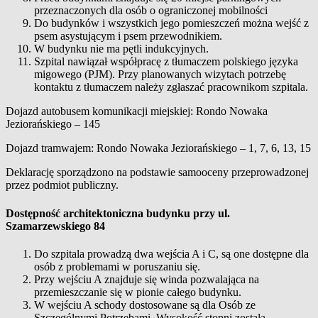
przeznaczonych dla osób o ograniczonej mobilności
Do budynków i wszystkich jego pomieszczeń można wejść z
psem asystującym i psem przewodnikiem.
W budynku nie ma pętli indukcyjnych.
Szpital nawiązał współpracę z tłumaczem polskiego języka
migowego (PJM). Przy planowanych wizytach potrzebę
kontaktu z tłumaczem należy zgłaszać pracownikom szpitala.
Dojazd autobusem komunikacji miejskiej: Rondo Nowaka
Jeziorańskiego – 145
Dojazd tramwajem: Rondo Nowaka Jeziorańskiego – 1, 7, 6, 13, 15
Deklarację sporządzono na podstawie samooceny przeprowadzonej
przez podmiot publiczny.
Dostępność architektoniczna budynku przy ul.
Szamarzewskiego 84
Do szpitala prowadzą dwa wejścia A i C, są one dostępne dla
osób z problemami w poruszaniu się.
Przy wejściu A znajduje się winda pozwalająca na
przemieszczanie się w pionie całego budynku.
W wejściu A schody dostosowane są dla Osób ze
Szczególnymi Potrzebami. Wysokość stopni została