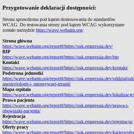
Przygotowanie deklaracji dostępności:
Strona sprawdzona pod kątem dostosowania do standardów
WCAG. Do testowania strony pod kątem WCAG wykorzystane
zostało narzędzie
https://wave.webaim.org/
Strona główna
https://wave.webaim.org/report#/https://usk.empressia.dev/
BIP
https://wave.webaim.org/report#/https://usk.empressia.dev/bip
Kontakt
https://wave.webaim.org/report#/https://usk.empressia.dev/kontakt/
Podstrona jednostki
https://wave.webaim.org/report#/https://usk.empressia.dev/oddzial/odd
anestezjologii-i- intensywnej-terapii/
Mapa szpitala
https://wave.webaim.org/report#/https://usk.empressia.dev/lokalizacje/
Prawa pacjenta
https://wave.webaim.org/report#/https://usk.empressia.dev/prawa-i-
obowiazki-pacjenta/
Rejestracja
https://wave.webaim.org/report#/https://usk.empressia.dev/rejestracja/
Oferty pracy
https://wave.webaim.org/report#/https://usk.empressia.dev/kariera/ofer