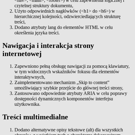
<nav>, <main>, <footer>) w celu zapewnienia logicznej i
czytelnej struktury dokumentu,
Użyto odpowiednich nagłówków (<h1> do <h6>) w
hierarchicznej kolejności, odzwierciedlających strukturę
treści,
Dodano atrybuty lang do elementów HTML w celu
określenia języka treści.
Nawigacja i interakcja strony
internetowej
Zapewniono pełną obsługę nawigacji za pomocą klawiatury,
w tym widocznych wskaźników fokusu dla elementów
interaktywnych,
Zaimplementowano mechanizm „Skip to content”
umożliwiający szybkie przejście do głównej treści strony,
Zastosowano odpowiednie atrybuty ARIA w celu poprawy
dostępności dynamicznych komponentów interfejsu
użytkownika.
Treści multimedialne
Dodano alternatywne opisy tekstowe (alt) dla wszystkich