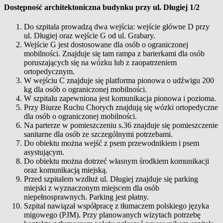
Dostępność architektoniczna budynku przy ul. Długiej 1/2
Do szpitala prowadzą dwa wejścia: wejście główne D przy
ul. Długiej oraz wejście G od ul. Grabary.
Wejście G jest dostosowane dla osób o ograniczonej
mobilności. Znajduje się tam rampa z barierkami dla osób
poruszających się na wózku lub z zaopatrzeniem
ortopedycznym.
W wejściu C znajduje się platforma pionowa o udźwigu 200
kg dla osób o ograniczonej mobilności.
W szpitalu zapewniona jest komunikacja pionowa i pozioma.
Przy Biurze Ruchu Chorych znajdują się wózki ortopedyczne
dla osób o ograniczonej mobilności.
Na parterze w pomieszczeniu s.36 znajduje się pomieszczenie
sanitarne dla osób ze szczególnymi potrzebami.
Do obiektu można wejść z psem przewodnikiem i psem
asystującym.
Do obiektu można dotrzeć własnym środkiem komunikacji
oraz komunikacją miejską.
Przed szpitalem wzdłuż ul. Długiej znajduje się parking
miejski z wyznaczonym miejscem dla osób
niepełnosprawnych. Parking jest płatny.
Szpital nawiązał współpracę z tłumaczem polskiego języka
migowego (PJM). Przy planowanych wizytach potrzebę