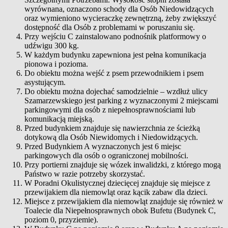
wyrównana, oznaczono schody dla Osób Niedowidzących
oraz wymieniono wycieraczkę zewnętrzną, żeby zwiększyć
dostępność dla Osób z problemami w poruszaniu się.
Przy wejściu C zainstalowano podnośnik platformowy o
udźwigu 300 kg.
W każdym budynku zapewniona jest pełna komunikacja
pionowa i pozioma.
Do obiektu można wejść z psem przewodnikiem i psem
asystującym.
Do obiektu można dojechać samodzielnie – wzdłuż ulicy
Szamarzewskiego jest parking z wyznaczonymi 2 miejscami
parkingowymi dla osób z niepełnosprawnościami lub
komunikacją miejską.
Przed budynkiem znajduje się nawierzchnia ze ścieżką
dotykową dla Osób Niewidomych i Niedowidzących.
Przed Budynkiem A wyznaczonych jest 6 miejsc
parkingowych dla osób o ograniczonej mobilności.
Przy portierni znajduje się wózek inwalidzki, z którego mogą
Państwo w razie potrzeby skorzystać.
W Poradni Okulistycznej dziecięcej znajduje się miejsce z
przewijakiem dla niemowląt oraz kącik zabaw dla dzieci.
Miejsce z przewijakiem dla niemowląt znajduje się również w
Toalecie dla Niepełnosprawnych obok Bufetu (Budynek C,
poziom 0, przyziemie).