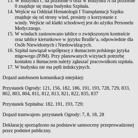
W Budynku C na poziomie 0 oraz w Budynku A na poziomie
0 znajduje się mapa budynku Szpitala.
Wejście na Oddział Hematologii I Transplantacji Szpiku
znajduje się od strony wind, prosimy o korzystanie z
windy. Wejście od klatki schodowej jest do użytku Personelu
Medycznego.
W windach zastosowano tablice o zwiększonym kontraście
oraz tablice kierunkowe w języku Braille’a, odpowiednie dla
Osób Niewidomych i Niedowidzących.
Szpital nawiązał współpracę z tłumaczem polskiego języka
migowego (PJM). Przy planowanych wizytach potrzebę
kontaktu z tłumaczem należy zgłaszać pracownikom szpitala.
W budynku nie ma pętli indukcyjnych.
Dojazd autobusem komunikacji miejskiej:
Przystanek Ogrody: 121, 156, 182, 186, 191, 193, 728, 729, 833,
802, 803, 804, 811, 812, 813, 821, 822, 835, 837
Przystanek Szpitalna: 182, 191, 193, 729;
Dojazd tramwajem- przystanek Ogrody: 7, 8, 18, 28
Deklarację sporządzono na podstawie samooceny przeprowadzonej
przez podmiot publiczny.