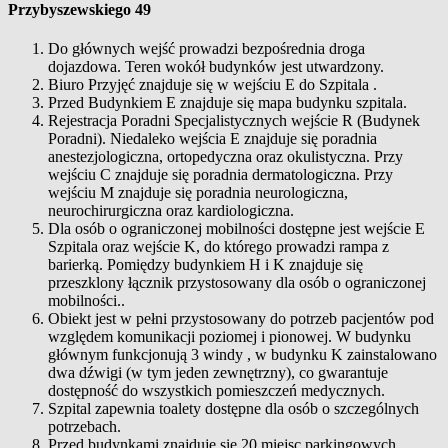
Przybyszewskiego 49
Do głównych wejść prowadzi bezpośrednia droga
dojazdowa. Teren wokół budynków jest utwardzony.
Biuro Przyjęć znajduje się w wejściu E do Szpitala .
Przed Budynkiem E znajduje się mapa budynku szpitala.
Rejestracja Poradni Specjalistycznych wejście R (Budynek
Poradni). Niedaleko wejścia E znajduje się poradnia
anestezjologiczna, ortopedyczna oraz okulistyczna. Przy
wejściu C znajduje się poradnia dermatologiczna. Przy
wejściu M znajduje się poradnia neurologiczna,
neurochirurgiczna oraz kardiologiczna.
Dla osób o ograniczonej mobilności dostępne jest wejście E
Szpitala oraz wejście K, do którego prowadzi rampa z
barierką. Pomiędzy budynkiem H i K znajduje się
przeszklony łącznik przystosowany dla osób o ograniczonej
mobilności..
Obiekt jest w pełni przystosowany do potrzeb pacjentów pod
względem komunikacji poziomej i pionowej. W budynku
głównym funkcjonują 3 windy , w budynku K zainstalowano
dwa dźwigi (w tym jeden zewnętrzny), co gwarantuje
dostępność do wszystkich pomieszczeń medycznych.
Szpital zapewnia toalety dostępne dla osób o szczególnych
potrzebach.
Przed budynkami znajduje się 20 miejsc parkingowych