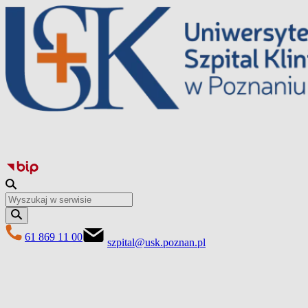
Перейти
до
вмісту
61 869 11 00
szpital@usk.poznan.pl