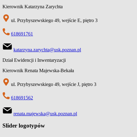
Kierownik Katarzyna Zarychta
ul. Przybyszewskiego 49, wejście E, piętro 3
618691761
katarzyna.zarychta@usk.poznan.pl
Dział Ewidencji i Inwentaryzacji
Kierownik Renata Majewska-Bekała
ul. Przybyszewskiego 49, wejście J, piętro 3
618691562
renata.majewska@usk.poznan.pl
Slider logotypów