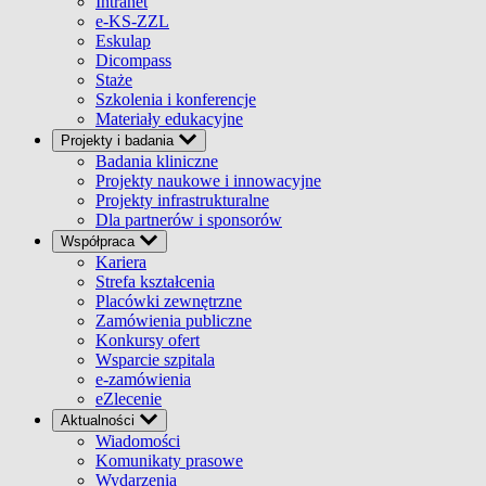
Intranet
e-KS-ZZL
Eskulap
Dicompass
Staże
Szkolenia i konferencje
Materiały edukacyjne
Projekty i badania
Badania kliniczne
Projekty naukowe i innowacyjne
Projekty infrastrukturalne
Dla partnerów i sponsorów
Współpraca
Kariera
Strefa kształcenia
Placówki zewnętrzne
Zamówienia publiczne
Konkursy ofert
Wsparcie szpitala
e-zamówienia
eZlecenie
Aktualności
Wiadomości
Komunikaty prasowe
Wydarzenia