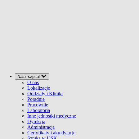
Nasz szpital
O nas
Lokalizacje
Oddziały i Kliniki
Poradnie
Pracownie
Laboratoria
Inne jednostki medyczne
Dyrekcja
Administracja
Certyfikaty i akredytacje
Sztuka w USK