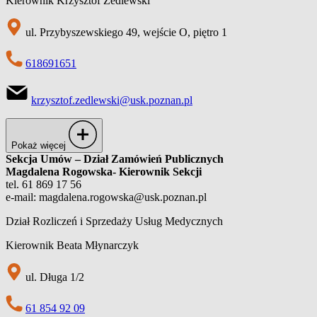
Kierownik Krzysztof Zedlewski
ul. Przybyszewskiego 49, wejście O, piętro 1
618691651
krzysztof.zedlewski@usk.poznan.pl
Pokaż więcej
Sekcja Umów – Dział Zamówień Publicznych
Magdalena
Rogowska-
Kierownik Sekcji
tel. 61 869 17 56
e-mail: magdalena.rogowska@usk.poznan.pl
Dział Rozliczeń i Sprzedaży Usług Medycznych
Kierownik Beata Młynarczyk
ul. Długa 1/2
61 854 92 09