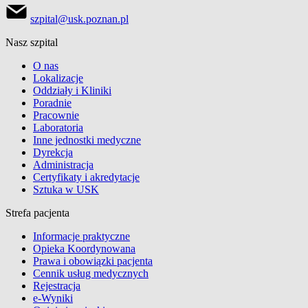
szpital@usk.poznan.pl
Nasz szpital
O nas
Lokalizacje
Oddziały i Kliniki
Poradnie
Pracownie
Laboratoria
Inne jednostki medyczne
Dyrekcja
Administracja
Certyfikaty i akredytacje
Sztuka w USK
Strefa pacjenta
Informacje praktyczne
Opieka Koordynowana
Prawa i obowiązki pacjenta
Cennik usług medycznych
Rejestracja
e-Wyniki