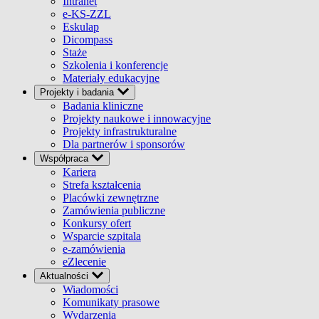
Intranet
e-KS-ZZL
Eskulap
Dicompass
Staże
Szkolenia i konferencje
Materiały edukacyjne
Projekty i badania
Badania kliniczne
Projekty naukowe i innowacyjne
Projekty infrastrukturalne
Dla partnerów i sponsorów
Współpraca
Kariera
Strefa kształcenia
Placówki zewnętrzne
Zamówienia publiczne
Konkursy ofert
Wsparcie szpitala
e-zamówienia
eZlecenie
Aktualności
Wiadomości
Komunikaty prasowe
Wydarzenia