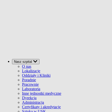
Nasz szpital
O nas
Lokalizacje
Oddziały i Kliniki
Poradnie
Pracownie
Laboratoria
Inne jednostki medyczne
Dyrekcja
Administracja
Certyfikaty i akredytacje
Sztuka w USK