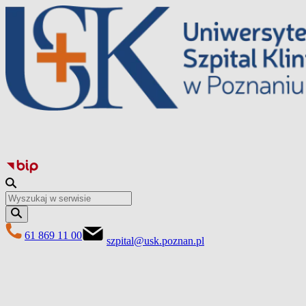
Перейти
до
вмісту
61 869 11 00
szpital@usk.poznan.pl