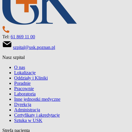
Tel:
61 869 11 00
szpital@usk.poznan.pl
Nasz szpital
O nas
Lokalizacje
Oddziały i Kliniki
Poradnie
Pracownie
Laboratoria
Inne jednostki medyczne
Dyrekcja
Administracja
Certyfikaty i akredytacje
Sztuka w USK
Strefa pacjenta