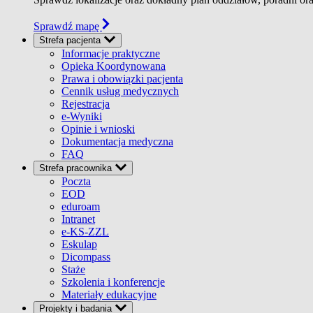
Sprawdź mapę
Strefa pacjenta
Informacje praktyczne
Opieka Koordynowana
Prawa i obowiązki pacjenta
Cennik usług medycznych
Rejestracja
e-Wyniki
Opinie i wnioski
Dokumentacja medyczna
FAQ
Strefa pracownika
Poczta
EOD
eduroam
Intranet
e-KS-ZZL
Eskulap
Dicompass
Staże
Szkolenia i konferencje
Materiały edukacyjne
Projekty i badania