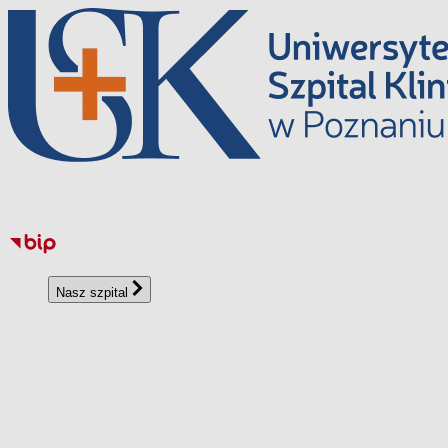
Перейти
до
вмісту
Nasz szpital