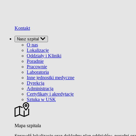
Kontakt
Nasz szpital
O nas
Lokalizacje
Oddziały i Kliniki
Poradnie
Pracownie
Laboratoria
Inne jednostki medyczne
Dyrekcja
Administracja
Certyfikaty i akredytacje
Sztuka w USK
Mapa szpitala
Sprawdź lokalizacje oraz dokładny plan oddziałów, poradni or