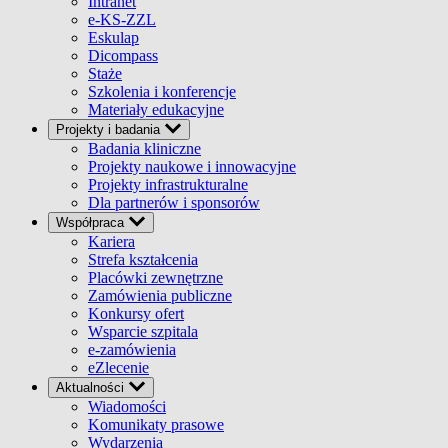
Intranet
e-KS-ZZL
Eskulap
Dicompass
Staże
Szkolenia i konferencje
Materiały edukacyjne
Projekty i badania
Badania kliniczne
Projekty naukowe i innowacyjne
Projekty infrastrukturalne
Dla partnerów i sponsorów
Współpraca
Kariera
Strefa kształcenia
Placówki zewnętrzne
Zamówienia publiczne
Konkursy ofert
Wsparcie szpitala
e-zamówienia
eZlecenie
Aktualności
Wiadomości
Komunikaty prasowe
Wydarzenia