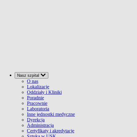
Nasz szpital
O nas
Lokalizacje
Oddziały i Kliniki
Poradnie
Pracownie
Laboratoria
Inne jednostki medyczne
Dyrekcja
Administracja
Certyfikaty i akredytacje
Sztuka w USK