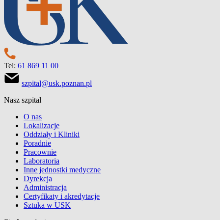
Tel:
61 869 11 00
szpital@usk.poznan.pl
Nasz szpital
O nas
Lokalizacje
Oddziały i Kliniki
Poradnie
Pracownie
Laboratoria
Inne jednostki medyczne
Dyrekcja
Administracja
Certyfikaty i akredytacje
Sztuka w USK