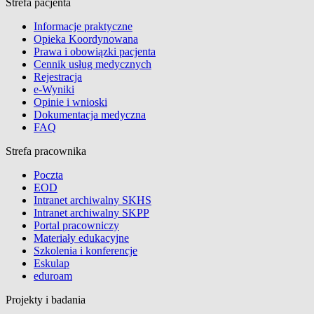
Strefa pacjenta
Informacje praktyczne
Opieka Koordynowana
Prawa i obowiązki pacjenta
Cennik usług medycznych
Rejestracja
e-Wyniki
Opinie i wnioski
Dokumentacja medyczna
FAQ
Strefa pracownika
Poczta
EOD
Intranet archiwalny SKHS
Intranet archiwalny SKPP
Portal pracowniczy
Materiały edukacyjne
Szkolenia i konferencje
Eskulap
eduroam
Projekty i badania