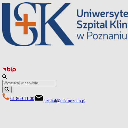
Перейти
до
вмісту
61 869 11 00
szpital@usk.poznan.pl