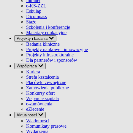
Intranet
e-KS-ZZL
Eskulap
Dicompass
Staże
Szkolenia i konferencje
Materiały edukacyjne
Projekty i badania
Badania kliniczne
Projekty naukowe i innowacyjne
Projekty infrastrukturalne
Dla partnerów i sponsorów
Współpraca
Kariera
Strefa kształcenia
Placówki zewnętrzne
Zamówienia publiczne
Konkursy ofert
Wsparcie szpitala
e-zamówienia
eZlecenie
Aktualności
Wiadomości
Komunikaty prasowe
Wydarzenia