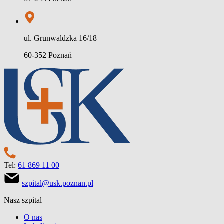
ul. Grunwaldzka 16/18
60-352 Poznań
Tel:
61 869 11 00
szpital@usk.poznan.pl
Nasz szpital
O nas