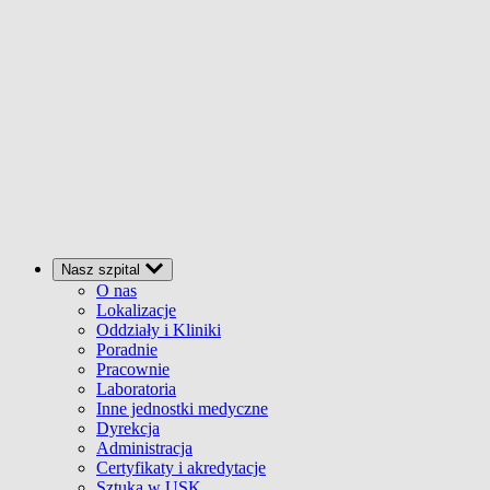
Nasz szpital
O nas
Lokalizacje
Oddziały i Kliniki
Poradnie
Pracownie
Laboratoria
Inne jednostki medyczne
Dyrekcja
Administracja
Certyfikaty i akredytacje
Sztuka w USK