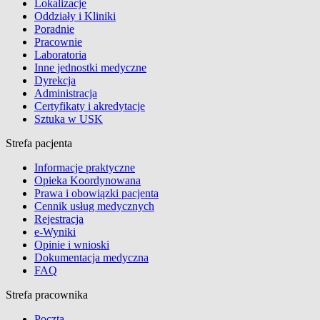
Lokalizacje
Oddziały i Kliniki
Poradnie
Pracownie
Laboratoria
Inne jednostki medyczne
Dyrekcja
Administracja
Certyfikaty i akredytacje
Sztuka w USK
Strefa pacjenta
Informacje praktyczne
Opieka Koordynowana
Prawa i obowiązki pacjenta
Cennik usług medycznych
Rejestracja
e-Wyniki
Opinie i wnioski
Dokumentacja medyczna
FAQ
Strefa pracownika
Poczta