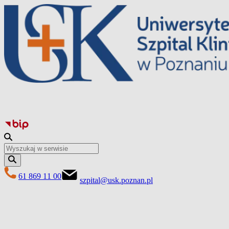
Перейти
до
вмісту
61 869 11 00
szpital@usk.poznan.pl