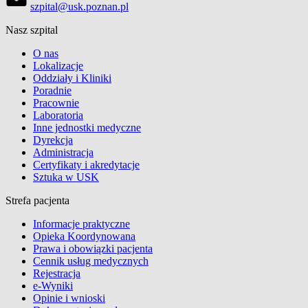
szpital@usk.poznan.pl
Nasz szpital
O nas
Lokalizacje
Oddziały i Kliniki
Poradnie
Pracownie
Laboratoria
Inne jednostki medyczne
Dyrekcja
Administracja
Certyfikaty i akredytacje
Sztuka w USK
Strefa pacjenta
Informacje praktyczne
Opieka Koordynowana
Prawa i obowiązki pacjenta
Cennik usług medycznych
Rejestracja
e-Wyniki
Opinie i wnioski