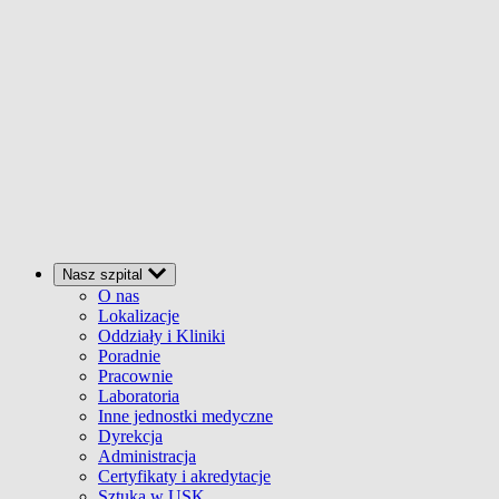
Nasz szpital
O nas
Lokalizacje
Oddziały i Kliniki
Poradnie
Pracownie
Laboratoria
Inne jednostki medyczne
Dyrekcja
Administracja
Certyfikaty i akredytacje
Sztuka w USK