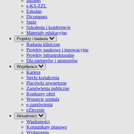
Intranet
e-KS-ZZL
Eskulap
Dicompass
Staże
Szkolenia i konferencje
Materiały edukacyjne
Projekty i badania
Badania kliniczne
Projekty naukowe i innowacyjne
Projekty infrastrukturalne
Dla partnerów i sponsorów
Współpraca
Kariera
Strefa kształcenia
Placówki zewnętrzne
Zamówienia publiczne
Konkursy ofert
Wsparcie szpitala
e-zamówienia
eZlecenie
Aktualności
Wiadomości
Komunikaty prasowe
Wydarzenia