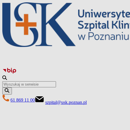
Перейти
до
вмісту
61 869 11 00
szpital@usk.poznan.pl