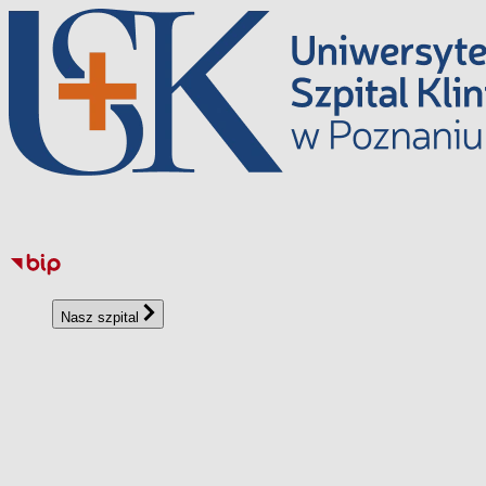
Перейти
до
вмісту
Nasz szpital