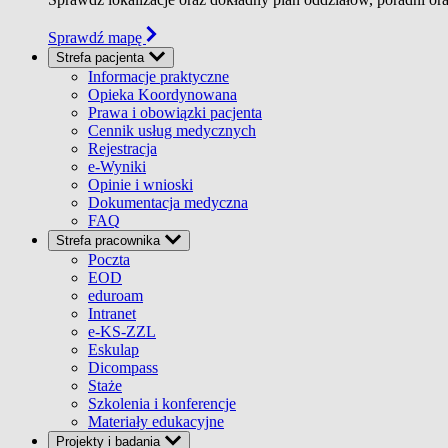
Sprawdź mapę
Strefa pacjenta
Informacje praktyczne
Opieka Koordynowana
Prawa i obowiązki pacjenta
Cennik usług medycznych
Rejestracja
e-Wyniki
Opinie i wnioski
Dokumentacja medyczna
FAQ
Strefa pracownika
Poczta
EOD
eduroam
Intranet
e-KS-ZZL
Eskulap
Dicompass
Staże
Szkolenia i konferencje
Materiały edukacyjne
Projekty i badania