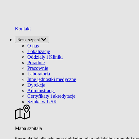
Kontakt
Nasz szpital
O nas
Lokalizacje
Oddziały i Kliniki
Poradnie
Pracownie
Laboratoria
Inne jednostki medyczne
Dyrekcja
Administracja
Certyfikaty i akredytacje
Sztuka w USK
Mapa szpitala
Sprawdź lokalizacje oraz dokładny plan oddziałów, poradni or