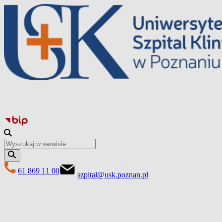
Перейти
до
вмісту
61 869 11 00
szpital@usk.poznan.pl