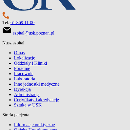
Tel:
61 869 11 00
szpital@usk.poznan.pl
Nasz szpital
O nas
Lokalizacje
Oddziały i Kliniki
Poradnie
Pracownie
Laboratoria
Inne jednostki medyczne
Dyrekcja
Administracja
Certyfikaty i akredytacje
Sztuka w USK
Strefa pacjenta
Informacje praktyczne
Opieka Koordynowana