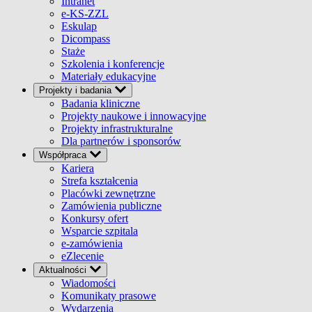
Intranet
e-KS-ZZL
Eskulap
Dicompass
Staże
Szkolenia i konferencje
Materiały edukacyjne
Projekty i badania
Badania kliniczne
Projekty naukowe i innowacyjne
Projekty infrastrukturalne
Dla partnerów i sponsorów
Współpraca
Kariera
Strefa kształcenia
Placówki zewnętrzne
Zamówienia publiczne
Konkursy ofert
Wsparcie szpitala
e-zamówienia
eZlecenie
Aktualności
Wiadomości
Komunikaty prasowe
Wydarzenia