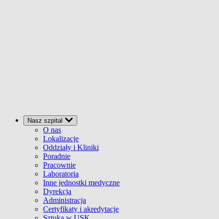
Nasz szpital
O nas
Lokalizacje
Oddziały i Kliniki
Poradnie
Pracownie
Laboratoria
Inne jednostki medyczne
Dyrekcja
Administracja
Certyfikaty i akredytacje
Sztuka w USK