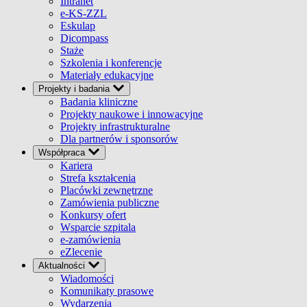
Intranet
e-KS-ZZL
Eskulap
Dicompass
Staże
Szkolenia i konferencje
Materiały edukacyjne
Projekty i badania
Badania kliniczne
Projekty naukowe i innowacyjne
Projekty infrastrukturalne
Dla partnerów i sponsorów
Współpraca
Kariera
Strefa kształcenia
Placówki zewnętrzne
Zamówienia publiczne
Konkursy ofert
Wsparcie szpitala
e-zamówienia
eZlecenie
Aktualności
Wiadomości
Komunikaty prasowe
Wydarzenia