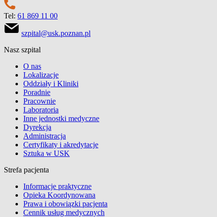
Tel:
61 869 11 00
szpital@usk.poznan.pl
Nasz szpital
O nas
Lokalizacje
Oddziały i Kliniki
Poradnie
Pracownie
Laboratoria
Inne jednostki medyczne
Dyrekcja
Administracja
Certyfikaty i akredytacje
Sztuka w USK
Strefa pacjenta
Informacje praktyczne
Opieka Koordynowana
Prawa i obowiązki pacjenta
Cennik usług medycznych