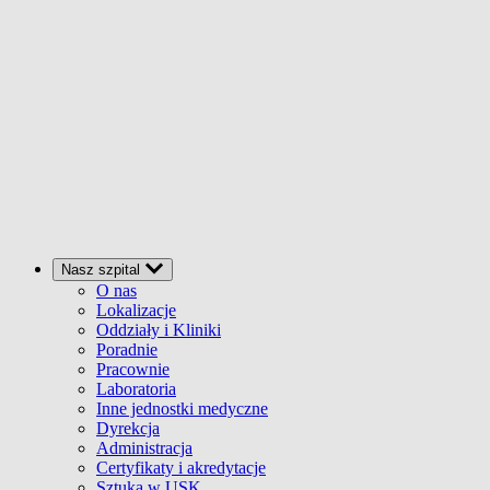
Nasz szpital
O nas
Lokalizacje
Oddziały i Kliniki
Poradnie
Pracownie
Laboratoria
Inne jednostki medyczne
Dyrekcja
Administracja
Certyfikaty i akredytacje
Sztuka w USK