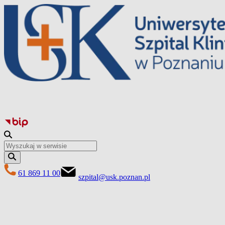
Перейти
до
вмісту
61 869 11 00
szpital@usk.poznan.pl