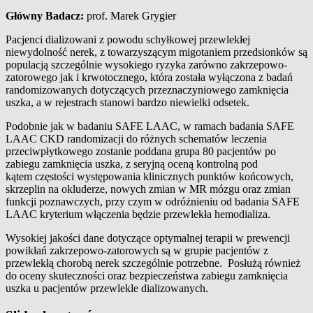
Główny Badacz:
prof. Marek Grygier
Pacjenci dializowani z powodu schyłkowej przewlekłej
niewydolność nerek, z towarzyszącym migotaniem przedsionków są
populacją szczególnie wysokiego ryzyka zarówno zakrzepowo-
zatorowego jak i krwotocznego, która została wyłączona z badań
randomizowanych dotyczących przeznaczyniowego zamknięcia
uszka, a w rejestrach stanowi bardzo niewielki odsetek.
Podobnie jak w badaniu SAFE LAAC, w ramach badania SAFE
LAAC CKD randomizacji do różnych schematów leczenia
przeciwpłytkowego zostanie poddana grupa 80 pacjentów po
zabiegu zamknięcia uszka, z seryjną oceną kontrolną pod
kątem częstości występowania klinicznych punktów końcowych,
skrzeplin na okluderze, nowych zmian w MR mózgu oraz zmian
funkcji poznawczych, przy czym w odróżnieniu od badania SAFE
LAAC kryterium włączenia będzie przewlekła hemodializa.
Wysokiej jakości dane dotyczące optymalnej terapii w prewencji
powikłań zakrzepowo-zatorowych są w grupie pacjentów z
przewlekłą chorobą nerek szczególnie potrzebne. Posłużą również
do oceny skuteczności oraz bezpieczeństwa zabiegu zamknięcia
uszka u pacjentów przewlekle dializowanych.