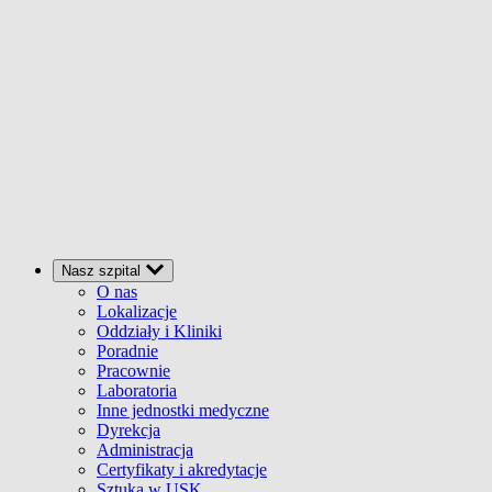
Nasz szpital
O nas
Lokalizacje
Oddziały i Kliniki
Poradnie
Pracownie
Laboratoria
Inne jednostki medyczne
Dyrekcja
Administracja
Certyfikaty i akredytacje
Sztuka w USK