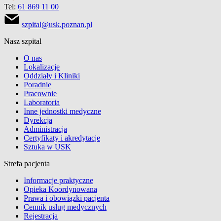
Tel:
61 869 11 00
szpital@usk.poznan.pl
Nasz szpital
O nas
Lokalizacje
Oddziały i Kliniki
Poradnie
Pracownie
Laboratoria
Inne jednostki medyczne
Dyrekcja
Administracja
Certyfikaty i akredytacje
Sztuka w USK
Strefa pacjenta
Informacje praktyczne
Opieka Koordynowana
Prawa i obowiązki pacjenta
Cennik usług medycznych
Rejestracja