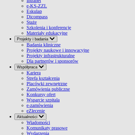
Intranet
e-KS-ZZL
Eskulap
Dicompass
Staże
Szkolenia i konferencje
Materiały edukacyjne
Projekty i badania
Badania kliniczne
Projekty naukowe i innowacyjne
Projekty infrastrukturalne
Dla partnerów i sponsorów
Współpraca
Kariera
Strefa kształcenia
Placówki zewnętrzne
Zamówienia publiczne
Konkursy ofert
Wsparcie szpitala
e-zamówienia
eZlecenie
Aktualności
Wiadomości
Komunikaty prasowe
Wydarzenia