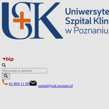
Перейти
до
вмісту
61 869 11 00
szpital@usk.poznan.pl