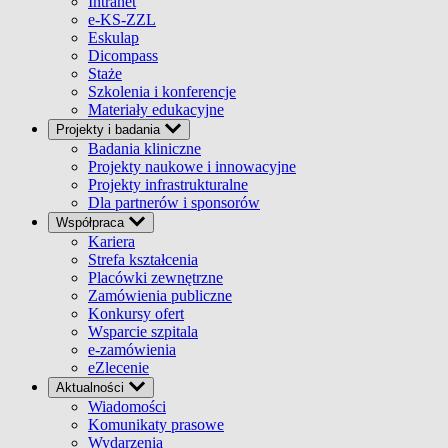
Intranet
e-KS-ZZL
Eskulap
Dicompass
Staże
Szkolenia i konferencje
Materiały edukacyjne
Projekty i badania
Badania kliniczne
Projekty naukowe i innowacyjne
Projekty infrastrukturalne
Dla partnerów i sponsorów
Współpraca
Kariera
Strefa kształcenia
Placówki zewnętrzne
Zamówienia publiczne
Konkursy ofert
Wsparcie szpitala
e-zamówienia
eZlecenie
Aktualności
Wiadomości
Komunikaty prasowe
Wydarzenia