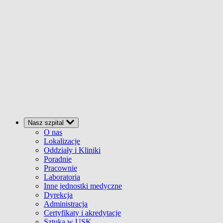
Nasz szpital
O nas
Lokalizacje
Oddziały i Kliniki
Poradnie
Pracownie
Laboratoria
Inne jednostki medyczne
Dyrekcja
Administracja
Certyfikaty i akredytacje
Sztuka w USK