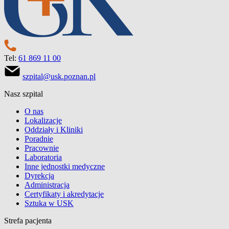
Tel:
61 869 11 00
szpital@usk.poznan.pl
Nasz szpital
O nas
Lokalizacje
Oddziały i Kliniki
Poradnie
Pracownie
Laboratoria
Inne jednostki medyczne
Dyrekcja
Administracja
Certyfikaty i akredytacje
Sztuka w USK
Strefa pacjenta