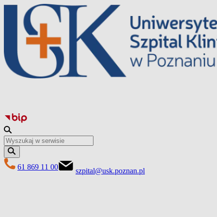
Перейти
до
вмісту
61 869 11 00
szpital@usk.poznan.pl