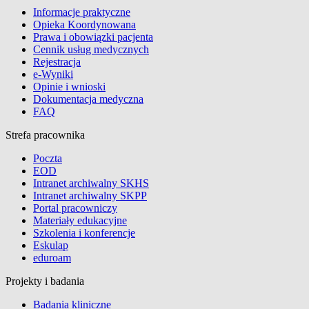
Informacje praktyczne
Opieka Koordynowana
Prawa i obowiązki pacjenta
Cennik usług medycznych
Rejestracja
e-Wyniki
Opinie i wnioski
Dokumentacja medyczna
FAQ
Strefa pracownika
Poczta
EOD
Intranet archiwalny SKHS
Intranet archiwalny SKPP
Portal pracowniczy
Materiały edukacyjne
Szkolenia i konferencje
Eskulap
eduroam
Projekty i badania
Badania kliniczne