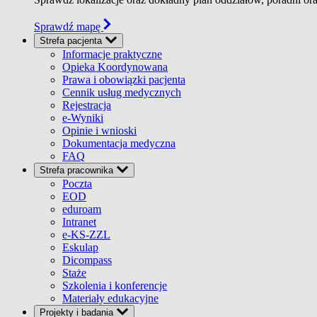
Sprawdź mapę
Strefa pacjenta
Informacje praktyczne
Opieka Koordynowana
Prawa i obowiązki pacjenta
Cennik usług medycznych
Rejestracja
e-Wyniki
Opinie i wnioski
Dokumentacja medyczna
FAQ
Strefa pracownika
Poczta
EOD
eduroam
Intranet
e-KS-ZZL
Eskulap
Dicompass
Staże
Szkolenia i konferencje
Materiały edukacyjne
Projekty i badania