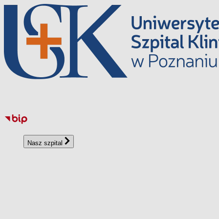
Перейти
до
вмісту
Nasz szpital