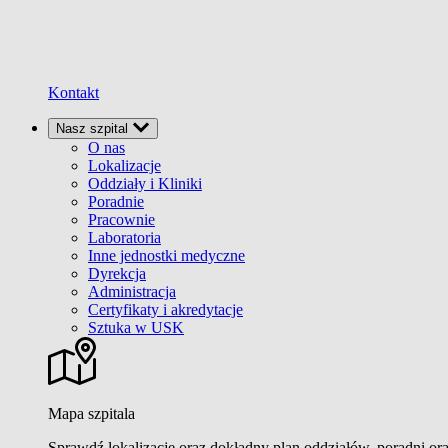
Kontakt
Nasz szpital
O nas
Lokalizacje
Oddziały i Kliniki
Poradnie
Pracownie
Laboratoria
Inne jednostki medyczne
Dyrekcja
Administracja
Certyfikaty i akredytacje
Sztuka w USK
Mapa szpitala
Sprawdź lokalizacje oraz dokładny plan oddziałów, poradni or