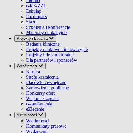
Intranet
e-KS-ZZL
Eskulap
Dicompass
Staże
Szkolenia i konferencje
Materiały edukacyjne
Projekty i badania
Badania kliniczne
Projekty naukowe i innowacyjne
Projekty infrastrukturalne
Dla partnerów i sponsorów
Współpraca
Kariera
Strefa kształcenia
Placówki zewnętrzne
Zamówienia publiczne
Konkursy ofert
Wsparcie szpitala
e-zamówienia
eZlecenie
Aktualności
Wiadomości
Komunikaty prasowe
Wydarzenia