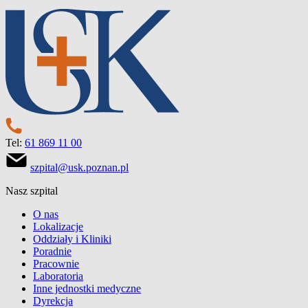
Tel:
61 869 11 00
szpital@usk.poznan.pl
Nasz szpital
O nas
Lokalizacje
Oddziały i Kliniki
Poradnie
Pracownie
Laboratoria
Inne jednostki medyczne
Dyrekcja