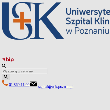
Перейти
до
вмісту
61 869 11 00
szpital@usk.poznan.pl