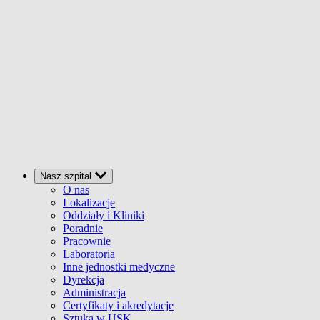
Nasz szpital
O nas
Lokalizacje
Oddziały i Kliniki
Poradnie
Pracownie
Laboratoria
Inne jednostki medyczne
Dyrekcja
Administracja
Certyfikaty i akredytacje
Sztuka w USK