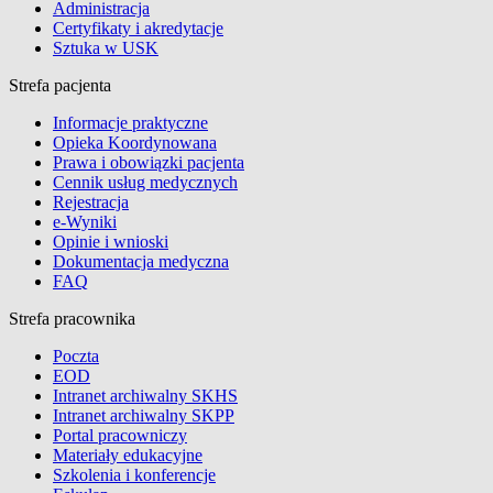
Administracja
Certyfikaty i akredytacje
Sztuka w USK
Strefa pacjenta
Informacje praktyczne
Opieka Koordynowana
Prawa i obowiązki pacjenta
Cennik usług medycznych
Rejestracja
e-Wyniki
Opinie i wnioski
Dokumentacja medyczna
FAQ
Strefa pracownika
Poczta
EOD
Intranet archiwalny SKHS
Intranet archiwalny SKPP
Portal pracowniczy
Materiały edukacyjne
Szkolenia i konferencje