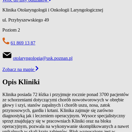
Klinika Otolaryngologii i Onkologii Laryngologicznej
ul. Przybyszewskiego 49
Poziom 2
61 869 13 87
otolaryngologia@usk.poznan.pl
Zobacz na mapie
Opis Kliniki
Klinika posiada 72 łóżka i przyjmuje rocznie ponad 3700 pacjentów
ze schorzeniami dotyczącymi chorób nowotworowych w obrębie
głowy i szyi, stanów zapalnych i chorób uszu, nosa, zatok
przynosowych, gardła i krtani. Klinika zajmuje się zarówno
diagnostyką jak i leczeniem operacyjnym. Wysoce specjalistyczny
sprzęt znajdujący się w pracowniach Kliniki oraz na bloku
operacyjnym, pozwala na wykonywanie skomplikowanych a nawet
unikalnych w skali kraju zabiegów. Blok wyposażony jest w