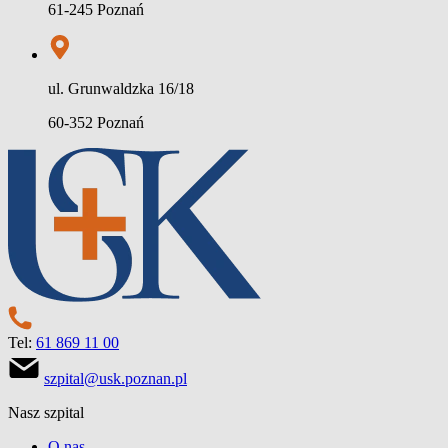
61-245 Poznań
ul. Grunwaldzka 16/18
60-352 Poznań
Tel:
61 869 11 00
szpital@usk.poznan.pl
Nasz szpital
O nas