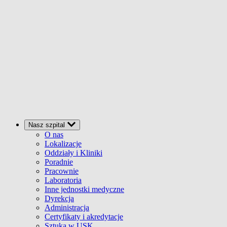
Nasz szpital
O nas
Lokalizacje
Oddziały i Kliniki
Poradnie
Pracownie
Laboratoria
Inne jednostki medyczne
Dyrekcja
Administracja
Certyfikaty i akredytacje
Sztuka w USK