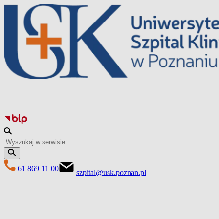
Перейти
до
вмісту
61 869 11 00
szpital@usk.poznan.pl