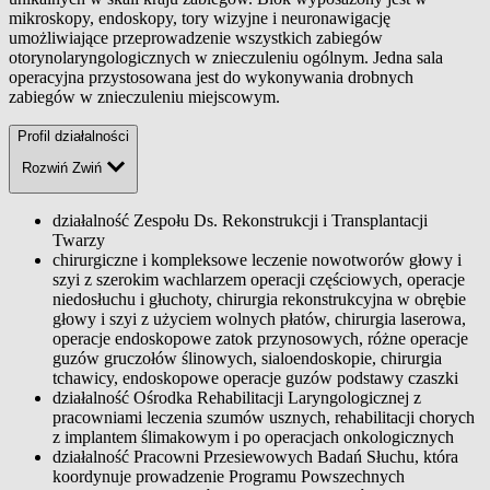
mikroskopy, endoskopy, tory wizyjne i neuronawigację
umożliwiające przeprowadzenie wszystkich zabiegów
otorynolaryngologicznych w znieczuleniu ogólnym. Jedna sala
operacyjna przystosowana jest do wykonywania drobnych
zabiegów w znieczuleniu miejscowym.
Profil działalności
Rozwiń
Zwiń
działalność Zespołu Ds. Rekonstrukcji i Transplantacji
Twarzy
chirurgiczne i kompleksowe leczenie nowotworów głowy i
szyi z szerokim wachlarzem operacji częściowych, operacje
niedosłuchu i głuchoty, chirurgia rekonstrukcyjna w obrębie
głowy i szyi z użyciem wolnych płatów, chirurgia laserowa,
operacje endoskopowe zatok przynosowych, różne operacje
guzów gruczołów ślinowych, sialoendoskopie, chirurgia
tchawicy, endoskopowe operacje guzów podstawy czaszki
działalność Ośrodka Rehabilitacji Laryngologicznej z
pracowniami leczenia szumów usznych, rehabilitacji chorych
z implantem ślimakowym i po operacjach onkologicznych
działalność Pracowni Przesiewowych Badań Słuchu, która
koordynuje prowadzenie Programu Powszechnych