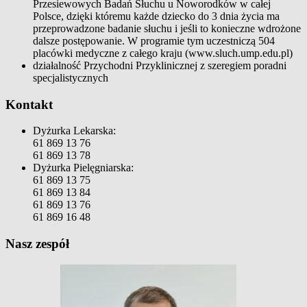
Przesiewowych Badań Słuchu u Noworodków w całej
Polsce, dzięki któremu każde dziecko do 3 dnia życia ma
przeprowadzone badanie słuchu i jeśli to konieczne wdrożone
dalsze postępowanie. W programie tym uczestniczą 504
placówki medyczne z całego kraju (www.sluch.ump.edu.pl)
działalność Przychodni Przyklinicznej z szeregiem poradni
specjalistycznych
Kontakt
Dyżurka Lekarska:
61 869 13 76
61 869 13 78
Dyżurka Pielęgniarska:
61 869 13 75
61 869 13 84
61 869 13 76
61 869 16 48
Nasz zespół