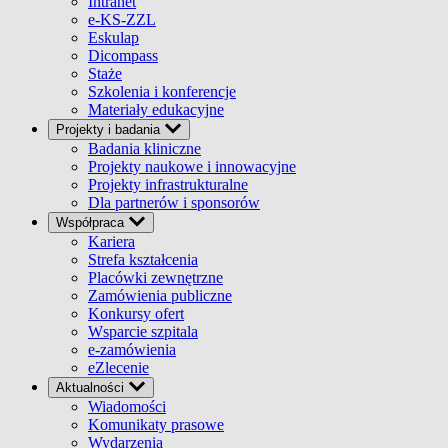
Intranet
e-KS-ZZL
Eskulap
Dicompass
Staże
Szkolenia i konferencje
Materiały edukacyjne
Projekty i badania
Badania kliniczne
Projekty naukowe i innowacyjne
Projekty infrastrukturalne
Dla partnerów i sponsorów
Współpraca
Kariera
Strefa kształcenia
Placówki zewnętrzne
Zamówienia publiczne
Konkursy ofert
Wsparcie szpitala
e-zamówienia
eZlecenie
Aktualności
Wiadomości
Komunikaty prasowe
Wydarzenia