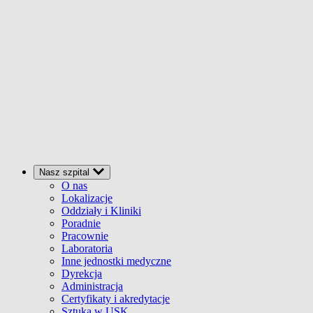
Nasz szpital
O nas
Lokalizacje
Oddziały i Kliniki
Poradnie
Pracownie
Laboratoria
Inne jednostki medyczne
Dyrekcja
Administracja
Certyfikaty i akredytacje
Sztuka w USK