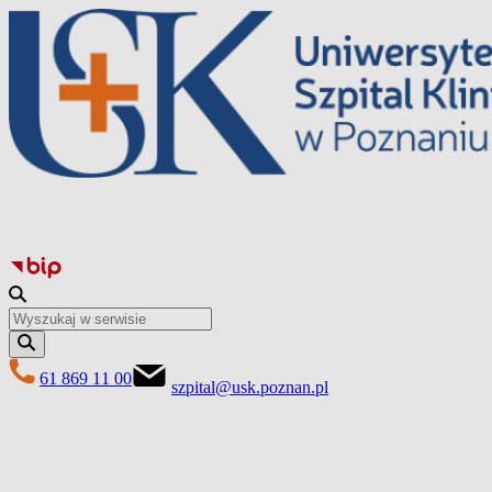
Перейти
до
вмісту
61 869 11 00
szpital@usk.poznan.pl