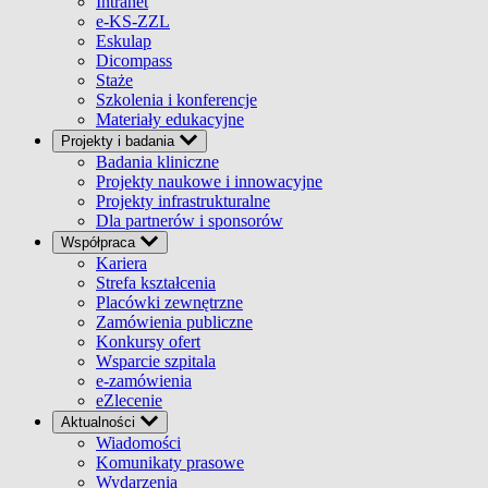
Intranet
e-KS-ZZL
Eskulap
Dicompass
Staże
Szkolenia i konferencje
Materiały edukacyjne
Projekty i badania
Badania kliniczne
Projekty naukowe i innowacyjne
Projekty infrastrukturalne
Dla partnerów i sponsorów
Współpraca
Kariera
Strefa kształcenia
Placówki zewnętrzne
Zamówienia publiczne
Konkursy ofert
Wsparcie szpitala
e-zamówienia
eZlecenie
Aktualności
Wiadomości
Komunikaty prasowe
Wydarzenia