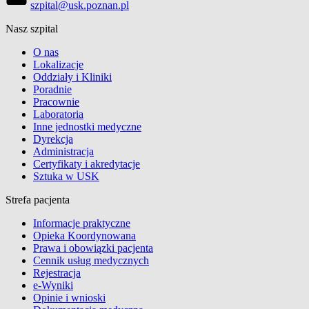
szpital@usk.poznan.pl
Nasz szpital
O nas
Lokalizacje
Oddziały i Kliniki
Poradnie
Pracownie
Laboratoria
Inne jednostki medyczne
Dyrekcja
Administracja
Certyfikaty i akredytacje
Sztuka w USK
Strefa pacjenta
Informacje praktyczne
Opieka Koordynowana
Prawa i obowiązki pacjenta
Cennik usług medycznych
Rejestracja
e-Wyniki
Opinie i wnioski