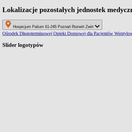
Lokalizacje pozostałych jednostek medycz
Hospicjum Palium
61-245 Poznań
Rozwiń
Zwiń
Ośrodek Długoterminowej Opieki Domowej dla Pacjentów Wentylo
Slider logotypów