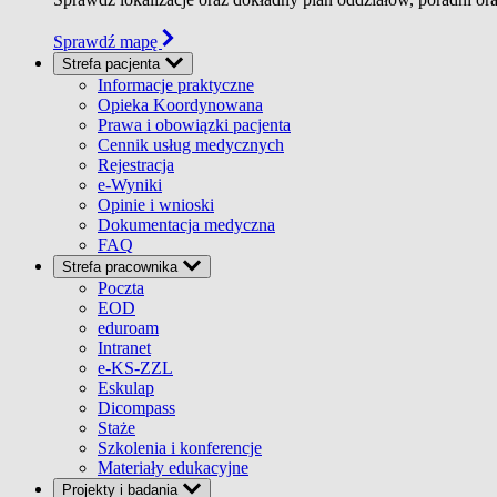
Sprawdź mapę
Strefa pacjenta
Informacje praktyczne
Opieka Koordynowana
Prawa i obowiązki pacjenta
Cennik usług medycznych
Rejestracja
e-Wyniki
Opinie i wnioski
Dokumentacja medyczna
FAQ
Strefa pracownika
Poczta
EOD
eduroam
Intranet
e-KS-ZZL
Eskulap
Dicompass
Staże
Szkolenia i konferencje
Materiały edukacyjne
Projekty i badania