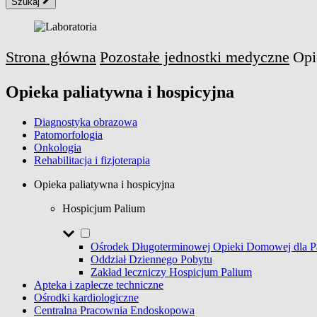
Szukaj
Strona główna
Pozostałe jednostki medyczne
Opi
Opieka paliatywna i hospicyjna
Diagnostyka obrazowa
Patomorfologia
Onkologia
Rehabilitacja i fizjoterapia
Opieka paliatywna i hospicyjna
Hospicjum Palium
Ośrodek Długoterminowej Opieki Domowej dla 
Oddział Dziennego Pobytu
Zakład leczniczy Hospicjum Palium
Apteka i zaplecze techniczne
Ośrodki kardiologiczne
Centralna Pracownia Endoskopowa