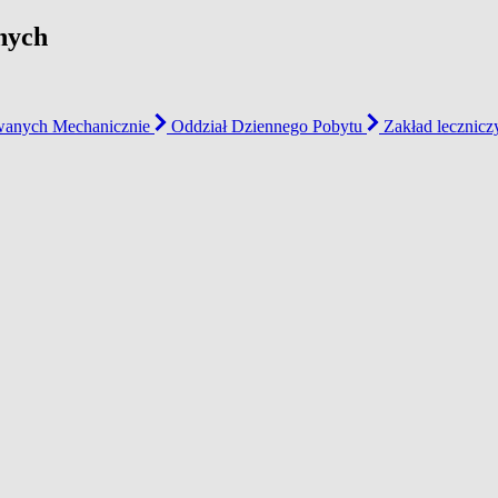
nych
wanych Mechanicznie
Oddział Dziennego Pobytu
Zakład lecznic