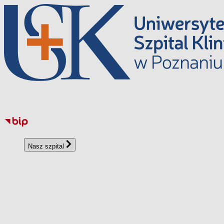
Перейти
до
вмісту
Nasz szpital