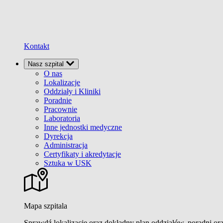
Kontakt
Nasz szpital
O nas
Lokalizacje
Oddziały i Kliniki
Poradnie
Pracownie
Laboratoria
Inne jednostki medyczne
Dyrekcja
Administracja
Certyfikaty i akredytacje
Sztuka w USK
Mapa szpitala
Sprawdź lokalizacje oraz dokładny plan oddziałów, poradni or