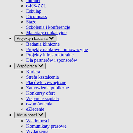
Intranet
e-KS-ZZL
Eskulap
Dicompass
Staże
Szkolenia i konferencje
Materiały edukacyjne
Projekty i badania
Badania kliniczne
Projekty naukowe i innowacyjne
Projekty infrastrukturalne
Dla partnerów i sponsorów
Współpraca
Kariera
Strefa kształcenia
Placówki zewnętrzne
Zamówienia publiczne
Konkursy ofert
Wsparcie szpitala
e-zamówienia
eZlecenie
Aktualności
Wiadomości
Komunikaty prasowe
Wydarzenia