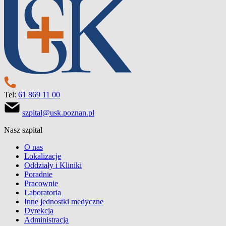
Tel:
61 869 11 00
szpital@usk.poznan.pl
Nasz szpital
O nas
Lokalizacje
Oddziały i Kliniki
Poradnie
Pracownie
Laboratoria
Inne jednostki medyczne
Dyrekcja
Administracja