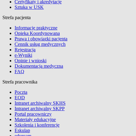
Certyfikaty i akredytacje
Sztuka w USK
Strefa pacjenta
Informacje praktyczne
Opieka Koordynowana
Prawa i obowiązki pacjenta
Cennik usług medycznych
Rejestracja
e-Wyniki
Opinie i wnioski
Dokumentacja medyczna
FAQ
Strefa pracownika
Poczta
EOD
Intranet archiwalny SKHS
Intranet archiwalny SKPP
Portal pracowniczy
Materiały edukacyjne
Szkolenia i konferencje
Eskulap
eduroam