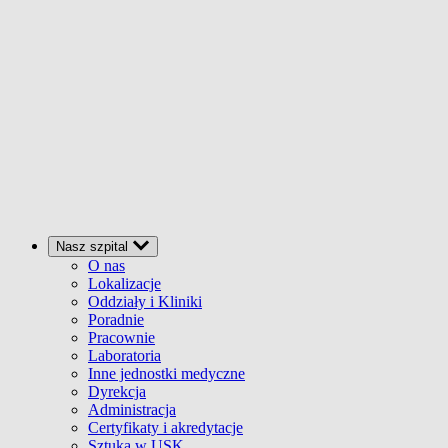
Nasz szpital
O nas
Lokalizacje
Oddziały i Kliniki
Poradnie
Pracownie
Laboratoria
Inne jednostki medyczne
Dyrekcja
Administracja
Certyfikaty i akredytacje
Sztuka w USK