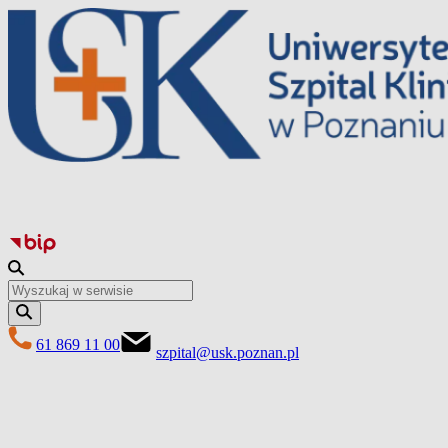
Перейти
до
вмісту
61 869 11 00
szpital@usk.poznan.pl