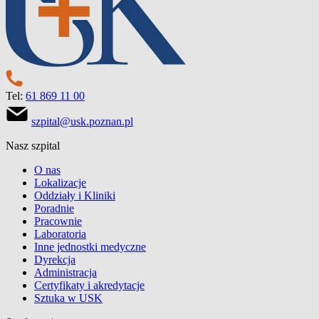
Tel:
61 869 11 00
szpital@usk.poznan.pl
Nasz szpital
O nas
Lokalizacje
Oddziały i Kliniki
Poradnie
Pracownie
Laboratoria
Inne jednostki medyczne
Dyrekcja
Administracja
Certyfikaty i akredytacje
Sztuka w USK