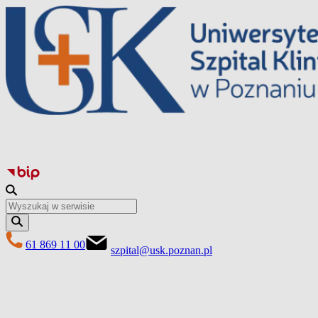
Перейти
до
вмісту
61 869 11 00
szpital@usk.poznan.pl