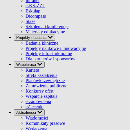
Intranet
e-KS-ZZL
Eskulap
Dicompass
Staże
Szkolenia i konferencje
Materiały edukacyjne
Projekty i badania
Badania kliniczne
Projekty naukowe i innowacyjne
Projekty infrastrukturalne
Dla partnerów i sponsorów
Współpraca
Kariera
Strefa kształcenia
Placówki zewnętrzne
Zamówienia publiczne
Konkursy ofert
Wsparcie szpitala
e-zamówienia
eZlecenie
Aktualności
Wiadomości
Komunikaty prasowe
Wydarzenia