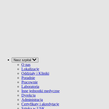
Nasz szpital
O nas
Lokalizacje
Oddziały i Kliniki
Poradnie
Pracownie
Laboratoria
Inne jednostki medyczne
Dyrekcja
Administracja
Certyfikaty i akredytacje
Sztuka w USK