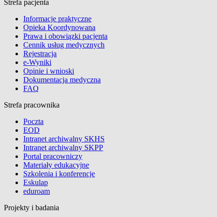
Strefa pacjenta
Informacje praktyczne
Opieka Koordynowana
Prawa i obowiązki pacjenta
Cennik usług medycznych
Rejestracja
e-Wyniki
Opinie i wnioski
Dokumentacja medyczna
FAQ
Strefa pracownika
Poczta
EOD
Intranet archiwalny SKHS
Intranet archiwalny SKPP
Portal pracowniczy
Materiały edukacyjne
Szkolenia i konferencje
Eskulap
eduroam
Projekty i badania