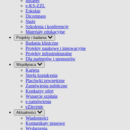
Intranet
e-KS-ZZL
Eskulap
Dicompass
Staże
Szkolenia i konferencje
Materiały edukacyjne
Projekty i badania
Badania kliniczne
Projekty naukowe i innowacyjne
Projekty infrastrukturalne
Dla partnerów i sponsorów
Współpraca
Kariera
Strefa kształcenia
Placówki zewnętrzne
Zamówienia publiczne
Konkursy ofert
Wsparcie szpitala
e-zamówienia
eZlecenie
Aktualności
Wiadomości
Komunikaty prasowe
Wydarzenia