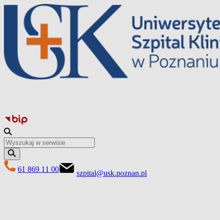
Przejdź
do
treści
61 869 11 00
szpital@usk.poznan.pl