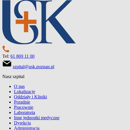
Tel:
61 869 11 00
szpital@usk.poznan.pl
Nasz szpital
O nas
Lokalizacje
Oddziały i Kliniki
Poradnie
Pracownie
Laboratoria
Inne jednostki medyczne
Dyrekcja
Administracja