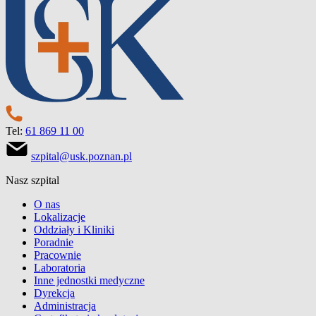
Tel:
61 869 11 00
szpital@usk.poznan.pl
Nasz szpital
O nas
Lokalizacje
Oddziały i Kliniki
Poradnie
Pracownie
Laboratoria
Inne jednostki medyczne
Dyrekcja
Administracja