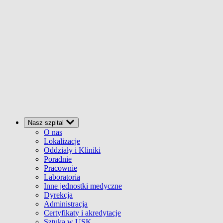
Nasz szpital
O nas
Lokalizacje
Oddziały i Kliniki
Poradnie
Pracownie
Laboratoria
Inne jednostki medyczne
Dyrekcja
Administracja
Certyfikaty i akredytacje
Sztuka w USK