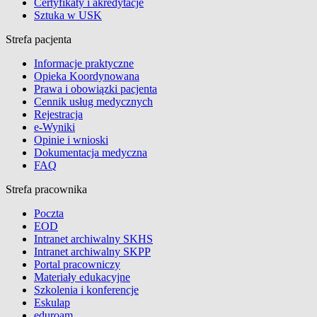
Certyfikaty i akredytacje
Sztuka w USK
Strefa pacjenta
Informacje praktyczne
Opieka Koordynowana
Prawa i obowiązki pacjenta
Cennik usług medycznych
Rejestracja
e-Wyniki
Opinie i wnioski
Dokumentacja medyczna
FAQ
Strefa pracownika
Poczta
EOD
Intranet archiwalny SKHS
Intranet archiwalny SKPP
Portal pracowniczy
Materiały edukacyjne
Szkolenia i konferencje
Eskulap
eduroam