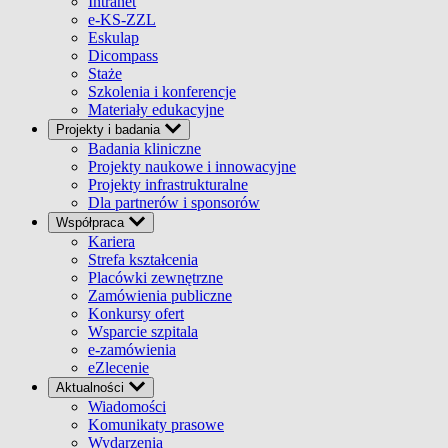
Intranet
e-KS-ZZL
Eskulap
Dicompass
Staże
Szkolenia i konferencje
Materiały edukacyjne
Projekty i badania
Badania kliniczne
Projekty naukowe i innowacyjne
Projekty infrastrukturalne
Dla partnerów i sponsorów
Współpraca
Kariera
Strefa kształcenia
Placówki zewnętrzne
Zamówienia publiczne
Konkursy ofert
Wsparcie szpitala
e-zamówienia
eZlecenie
Aktualności
Wiadomości
Komunikaty prasowe
Wydarzenia