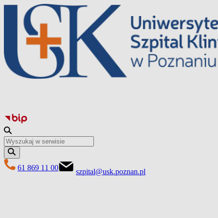
Przejdź
do
treści
61 869 11 00
szpital@usk.poznan.pl