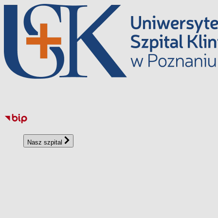
Przejdź
do
treści
Nasz szpital