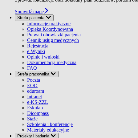
Sprawdź mapę
Strefa pacjenta
Informacje praktyczne
Opieka Koordynowana
Prawa i obowiązki pacjenta
Cennik usług medycznych
Rejestracja
e-Wyniki
Opinie i wnioski
Dokumentacja medyczna
FAQ
Strefa pracownika
Poczta
EOD
eduroam
Intranet
e-KS-ZZL
Eskulap
Dicompass
Staże
Szkolenia i konferencje
Materiały edukacyjne
Projekty i badania