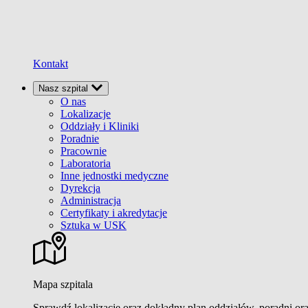
Kontakt
Nasz szpital
O nas
Lokalizacje
Oddziały i Kliniki
Poradnie
Pracownie
Laboratoria
Inne jednostki medyczne
Dyrekcja
Administracja
Certyfikaty i akredytacje
Sztuka w USK
Mapa szpitala
Sprawdź lokalizacje oraz dokładny plan oddziałów, poradni or