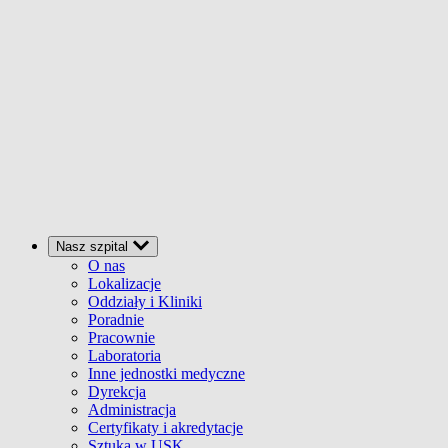
Nasz szpital
O nas
Lokalizacje
Oddziały i Kliniki
Poradnie
Pracownie
Laboratoria
Inne jednostki medyczne
Dyrekcja
Administracja
Certyfikaty i akredytacje
Sztuka w USK