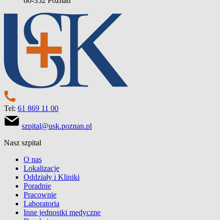
60-352 Poznań
Tel:
61 869 11 00
szpital@usk.poznan.pl
Nasz szpital
O nas
Lokalizacje
Oddziały i Kliniki
Poradnie
Pracownie
Laboratoria
Inne jednostki medyczne