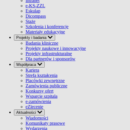
Intranet
e-KS-ZZL
Eskulap
Dicompass
Staże
Szkolenia i konferencje
Materiały edukacyjne
Projekty i badania
Badania kliniczne
Projekty naukowe i innowacyjne
Projekty infrastrukturalne
Dla partnerów i sponsorów
Współpraca
Kariera
Strefa kształcenia
Placówki zewnętrzne
Zamówienia publiczne
Konkursy ofert
Wsparcie szpitala
e-zamówienia
eZlecenie
Aktualności
Wiadomości
Komunikaty prasowe
Wydarzenia