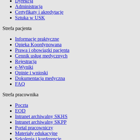
Dyrekcja
Administracja
Certyfikaty i akredytacje
Sztuka w USK
Strefa pacjenta
Informacje praktyczne
Opieka Koordynowana
Prawa i obowiązki pacjenta
Cennik usług medycznych
Rejestracja
e-Wyniki
Opinie i wnioski
Dokumentacja medyczna
FAQ
Strefa pracownika
Poczta
EOD
Intranet archiwalny SKHS
Intranet archiwalny SKPP
Portal pracowniczy
Materiały edukacyjne
Szkolenia i konferencje