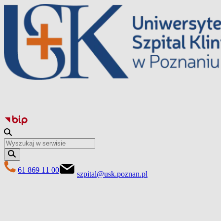
Przejdź
do
treści
61 869 11 00
szpital@usk.poznan.pl