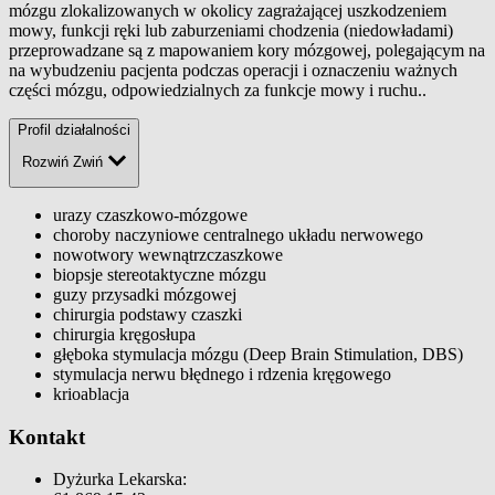
mózgu zlokalizowanych w okolicy zagrażającej uszkodzeniem
mowy, funkcji ręki lub zaburzeniami chodzenia (niedowładami)
przeprowadzane są z mapowaniem kory mózgowej, polegającym na
na wybudzeniu pacjenta podczas operacji i oznaczeniu ważnych
części mózgu, odpowiedzialnych za funkcje mowy i ruchu..
Profil działalności
Rozwiń
Zwiń
urazy czaszkowo-mózgowe
choroby naczyniowe centralnego układu nerwowego
nowotwory wewnątrzczaszkowe
biopsje stereotaktyczne mózgu
guzy przysadki mózgowej
chirurgia podstawy czaszki
chirurgia kręgosłupa
głęboka stymulacja mózgu (Deep Brain Stimulation, DBS)
stymulacja nerwu błędnego i rdzenia kręgowego
krioablacja
Kontakt
Dyżurka Lekarska: