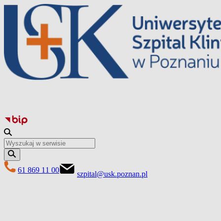
Przejdź
do
treści
61 869 11 00
szpital@usk.poznan.pl