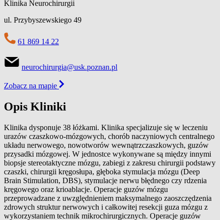
Klinika Neurochirurgii
ul. Przybyszewskiego 49
61 869 14 22
neurochirurgia@usk.poznan.pl
Zobacz na mapie
Opis Kliniki
Klinika dysponuje 38 łóżkami. Klinika specjalizuje się w leczeniu
urazów czaszkowo-mózgowych, chorób naczyniowych centralnego
układu nerwowego, nowotworów wewnątrzczaszkowych, guzów
przysadki mózgowej. W jednostce wykonywane są między innymi
biopsje stereotaktyczne mózgu, zabiegi z zakresu chirurgii podstawy
czaszki, chirurgii kręgosłupa, głęboka stymulacja mózgu (Deep
Brain Stimulation, DBS), stymulacje nerwu błędnego czy rdzenia
kręgowego oraz krioablacje. Operacje guzów mózgu
przeprowadzane z uwzględnieniem maksymalnego zaoszczędzenia
zdrowych struktur nerwowych i całkowitej resekcji guza mózgu z
wykorzystaniem technik mikrochirurgicznych. Operacje guzów