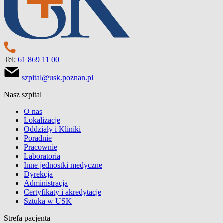
Tel:
61 869 11 00
szpital@usk.poznan.pl
Nasz szpital
O nas
Lokalizacje
Oddziały i Kliniki
Poradnie
Pracownie
Laboratoria
Inne jednostki medyczne
Dyrekcja
Administracja
Certyfikaty i akredytacje
Sztuka w USK
Strefa pacjenta