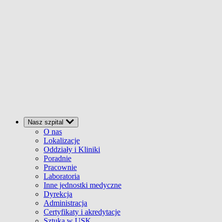
Nasz szpital
O nas
Lokalizacje
Oddziały i Kliniki
Poradnie
Pracownie
Laboratoria
Inne jednostki medyczne
Dyrekcja
Administracja
Certyfikaty i akredytacje
Sztuka w USK