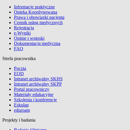
Informacje praktyczne
Opieka Koordynowana
Prawa i obowiązki pacjenta
Cennik usług medycznych
Rejestracja
e-Wyniki
Opinie i wnioski
Dokumentacja medyczna
FAQ
Strefa pracownika
Poczta
EOD
Intranet archiwalny SKHS
Intranet archiwalny SKPP
Portal pracowniczy
Materiały edukacyjne
Szkolenia i konferencje
Eskulap
eduroam
Projekty i badania
Badania kliniczne