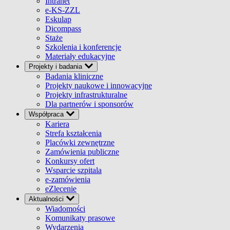
Intranet
e-KS-ZZL
Eskulap
Dicompass
Staże
Szkolenia i konferencje
Materiały edukacyjne
Projekty i badania
Badania kliniczne
Projekty naukowe i innowacyjne
Projekty infrastrukturalne
Dla partnerów i sponsorów
Współpraca
Kariera
Strefa kształcenia
Placówki zewnętrzne
Zamówienia publiczne
Konkursy ofert
Wsparcie szpitala
e-zamówienia
eZlecenie
Aktualności
Wiadomości
Komunikaty prasowe
Wydarzenia