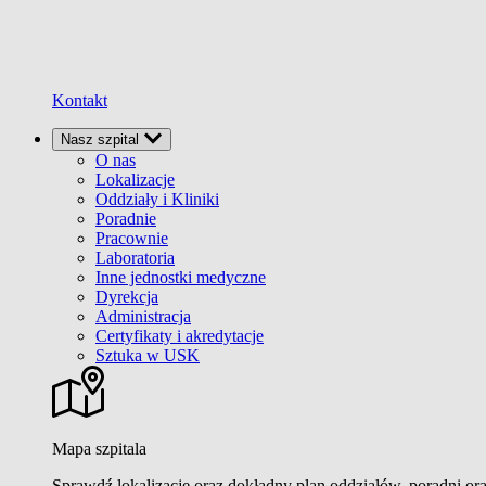
Kontakt
Nasz szpital
O nas
Lokalizacje
Oddziały i Kliniki
Poradnie
Pracownie
Laboratoria
Inne jednostki medyczne
Dyrekcja
Administracja
Certyfikaty i akredytacje
Sztuka w USK
Mapa szpitala
Sprawdź lokalizacje oraz dokładny plan oddziałów, poradni or