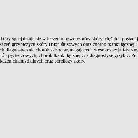
który specjalizuje się w leczeniu nowotworów skóry, ciężkich postaci 
akażeń grzybiczych skóry i błon śluzowych oraz chorób tkanki łącznej 
nych diagnostycznie chorób skóry, wymagających wysokospecjalistyc
ób pęcherzowych, chorób tkanki łącznej czy diagnostykę grzybic. Pon
akażeń chlamydialnych oraz boreliozy skóry.