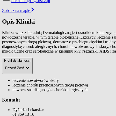
dermatologia@spsk2.pl
Zobacz na mapie
Opis Kliniki
Klinika wraz z Poradnią Dermatologiczną jest ośrodkiem klinicznym, 
nowoczesne terapie, w tym terapie biologiczne łuszczycy, leczenie z
przenoszonych drogą płciową, dermatoz o przebiegu ciężkim i trud
diagnostykę chorób alergicznych, chorób nowotworowych skóry, chor
mikologiczne oraz serologiczne w kierunku kiły, rzeżączki, AIDS i z
Profil działalności
Rozwiń
Zwiń
leczenie nowotworów skóry
leczenie chorób przenoszonych drogą płciową
nowoczesna diagnostyka chorób alergicznych
Kontakt
Dyżurka Lekarska:
61 869 13 16