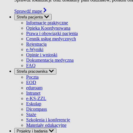
Sprawdź mapę
Strefa pacjenta
Informacje praktyczne
Opieka Koordynowana
Prawa i obowiązki pacjenta
Cennik usług medycznych
Rejestracja
e-Wyniki
Opinie i wnioski
Dokumentacja medyczna
FAQ
Strefa pracownika
Poczta
EOD
eduroam
Intranet
e-KS-ZZL
Eskulap
Dicompass
Staże
Szkolenia i konferencje
Materiały edukacyjne
Projekty i badania