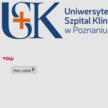
Przejdź
do
treści
Nasz szpital