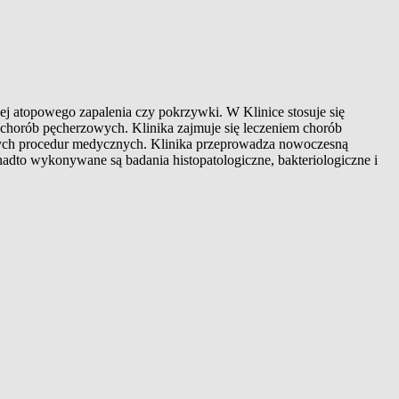
jej atopowego zapalenia czy pokrzywki. W Klinice stosuje się
i chorób pęcherzowych. Klinika zajmuje się leczeniem chorób
znych procedur medycznych. Klinika przeprowadza nowoczesną
adto wykonywane są badania histopatologiczne, bakteriologiczne i