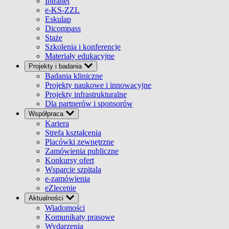
Intranet
e-KS-ZZL
Eskulap
Dicompass
Staże
Szkolenia i konferencje
Materiały edukacyjne
Projekty i badania
Badania kliniczne
Projekty naukowe i innowacyjne
Projekty infrastrukturalne
Dla partnerów i sponsorów
Współpraca
Kariera
Strefa kształcenia
Placówki zewnętrzne
Zamówienia publiczne
Konkursy ofert
Wsparcie szpitala
e-zamówienia
eZlecenie
Aktualności
Wiadomości
Komunikaty prasowe
Wydarzenia