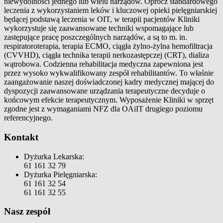
niewydolności jednego lub wielu narządów. Oprócz standardowego
leczenia z wykorzystaniem leków i kluczowej opieki pielęgniarskiej
będącej podstawą leczenia w OIT, w terapii pacjentów Kliniki
wykorzystuje się zaawansowane techniki wspomagające lub
zastępujące pracę poszczególnych narządów, a są to m. in.
respiratoroterapia, terapia ECMO, ciągła żylno-żylna hemofiltracja
(CVVHD), ciągła technika terapii nerkozastępczej (CRT), dializa
wątrobowa. Codzienna rehabilitacja medyczna zapewniona jest
przez wysoko wykwalifikowany zespół rehabilitantów. To właśnie
zaangażowanie naszej doświadczonej kadry medycznej mającej do
dyspozycji zaawansowane urządzania terapeutyczne decyduje o
końcowym efekcie terapeutycznym. Wyposażenie Kliniki w sprzęt
zgodne jest z wymaganiami NFZ dla OAiIT drugiego poziomu
referencyjnego.
Kontakt
Dyżurka Lekarska:
61 161 32 79
Dyżurka Pielęgniarska:
61 161 32 54
61 161 32 55
Nasz zespół