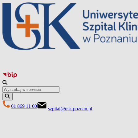
Przejdź
do
treści
61 869 11 00
szpital@usk.poznan.pl