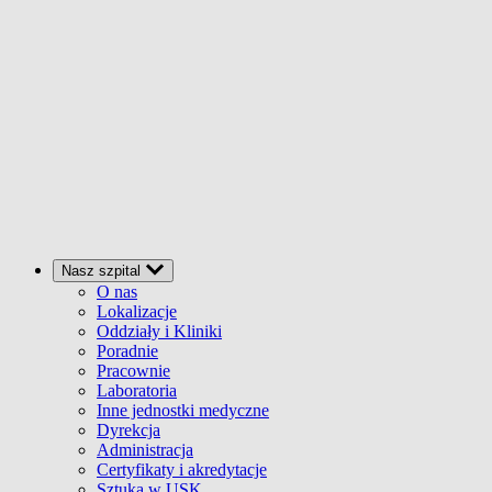
Nasz szpital
O nas
Lokalizacje
Oddziały i Kliniki
Poradnie
Pracownie
Laboratoria
Inne jednostki medyczne
Dyrekcja
Administracja
Certyfikaty i akredytacje
Sztuka w USK