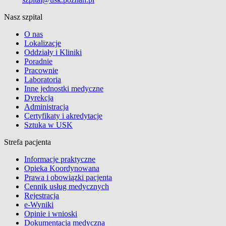
Nasz szpital
O nas
Lokalizacje
Oddziały i Kliniki
Poradnie
Pracownie
Laboratoria
Inne jednostki medyczne
Dyrekcja
Administracja
Certyfikaty i akredytacje
Sztuka w USK
Strefa pacjenta
Informacje praktyczne
Opieka Koordynowana
Prawa i obowiązki pacjenta
Cennik usług medycznych
Rejestracja
e-Wyniki
Opinie i wnioski
Dokumentacja medyczna