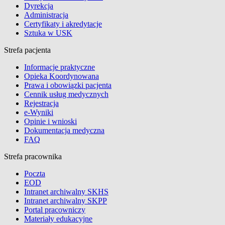
Dyrekcja
Administracja
Certyfikaty i akredytacje
Sztuka w USK
Strefa pacjenta
Informacje praktyczne
Opieka Koordynowana
Prawa i obowiązki pacjenta
Cennik usług medycznych
Rejestracja
e-Wyniki
Opinie i wnioski
Dokumentacja medyczna
FAQ
Strefa pracownika
Poczta
EOD
Intranet archiwalny SKHS
Intranet archiwalny SKPP
Portal pracowniczy
Materiały edukacyjne