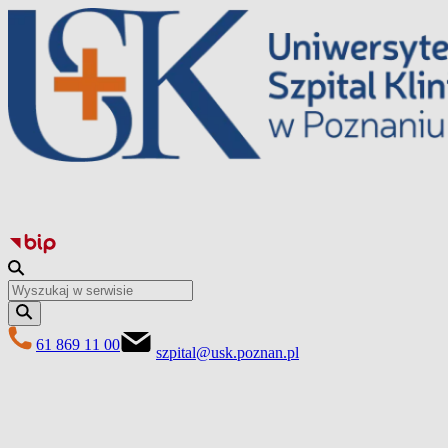
Przejdź
do
treści
61 869 11 00
szpital@usk.poznan.pl