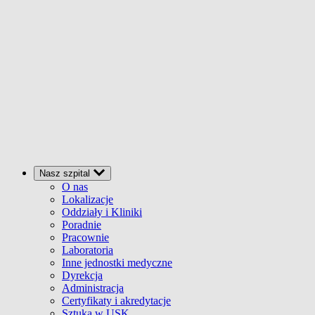
Nasz szpital
O nas
Lokalizacje
Oddziały i Kliniki
Poradnie
Pracownie
Laboratoria
Inne jednostki medyczne
Dyrekcja
Administracja
Certyfikaty i akredytacje
Sztuka w USK