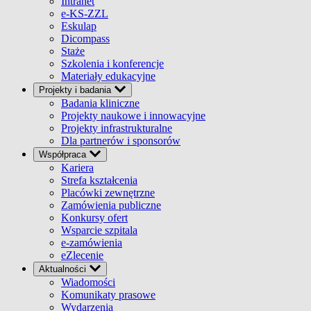
Intranet
e-KS-ZZL
Eskulap
Dicompass
Staże
Szkolenia i konferencje
Materiały edukacyjne
Projekty i badania
Badania kliniczne
Projekty naukowe i innowacyjne
Projekty infrastrukturalne
Dla partnerów i sponsorów
Współpraca
Kariera
Strefa kształcenia
Placówki zewnętrzne
Zamówienia publiczne
Konkursy ofert
Wsparcie szpitala
e-zamówienia
eZlecenie
Aktualności
Wiadomości
Komunikaty prasowe
Wydarzenia