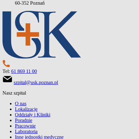
60-352 Poznań
Tel:
61 869 11 00
szpital@usk.poznan.pl
Nasz szpital
O nas
Lokalizacje
Oddziały i Kliniki
Poradnie
Pracownie
Laboratoria
Inne jednostki medyczne