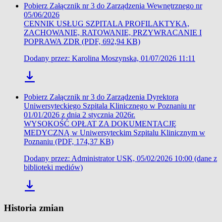
Pobierz Załącznik nr 3 do Zarządzenia Wewnętrznego nr
05/06/2026
CENNIK USŁUG SZPITALA PROFILAKTYKA,
ZACHOWANIE, RATOWANIE, PRZYWRACANIE I
POPRAWA ZDR (PDF, 692,94 KB)
Dodany przez: Karolina Moszynska, 01/07/2026 11:11
Pobierz Załącznik nr 3 do Zarządzenia Dyrektora
Uniwersyteckiego Szpitala Klinicznego w Poznaniu nr
01/01/2026 z dnia 2 stycznia 2026r.
WYSOKOŚĆ OPŁAT ZA DOKUMENTACJĘ
MEDYCZNĄ w Uniwersyteckim Szpitalu Klinicznym w
Poznaniu (PDF, 174,37 KB)
Dodany przez: Administrator USK, 05/02/2026 10:00
(dane z
biblioteki mediów)
Historia zmian