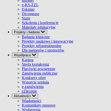
Intranet
e-KS-ZZL
Eskulap
Dicompass
Staże
Szkolenia i konferencje
Materiały edukacyjne
Projekty i badania
Badania kliniczne
Projekty naukowe i innowacyjne
Projekty infrastrukturalne
Dla partnerów i sponsorów
Współpraca
Kariera
Strefa kształcenia
Placówki zewnętrzne
Zamówienia publiczne
Konkursy ofert
Wsparcie szpitala
e-zamówienia
eZlecenie
Aktualności
Wiadomości
Komunikaty prasowe
Wydarzenia