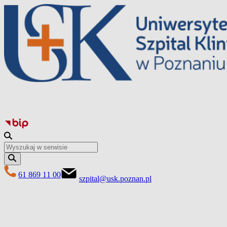
Przejdź
do
treści
61 869 11 00
szpital@usk.poznan.pl