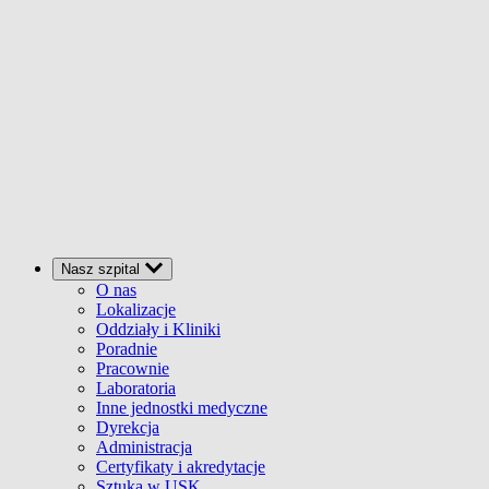
Nasz szpital
O nas
Lokalizacje
Oddziały i Kliniki
Poradnie
Pracownie
Laboratoria
Inne jednostki medyczne
Dyrekcja
Administracja
Certyfikaty i akredytacje
Sztuka w USK