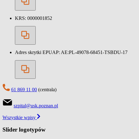
KRS:
0000001852
Adres skrytki EPUAP:
AE:PL-49078-68451-TSBDU-17
61 869 11 00
(centrala)
szpital@usk.poznan.pl
Wszystkie wpisy
Slider logotypów