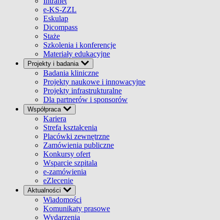
Intranet
e-KS-ZZL
Eskulap
Dicompass
Staże
Szkolenia i konferencje
Materiały edukacyjne
Projekty i badania
Badania kliniczne
Projekty naukowe i innowacyjne
Projekty infrastrukturalne
Dla partnerów i sponsorów
Współpraca
Kariera
Strefa kształcenia
Placówki zewnętrzne
Zamówienia publiczne
Konkursy ofert
Wsparcie szpitala
e-zamówienia
eZlecenie
Aktualności
Wiadomości
Komunikaty prasowe
Wydarzenia