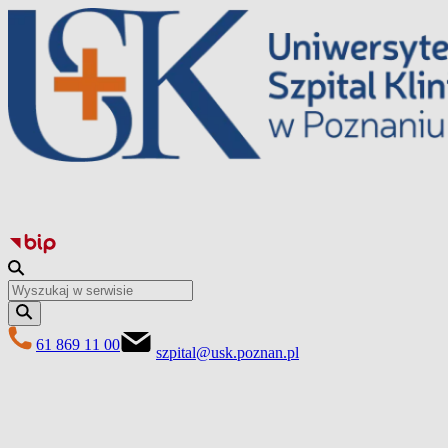
Przejdź
do
treści
61 869 11 00
szpital@usk.poznan.pl