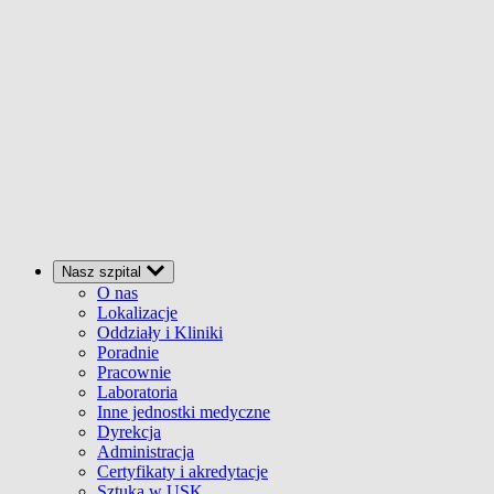
Nasz szpital
O nas
Lokalizacje
Oddziały i Kliniki
Poradnie
Pracownie
Laboratoria
Inne jednostki medyczne
Dyrekcja
Administracja
Certyfikaty i akredytacje
Sztuka w USK